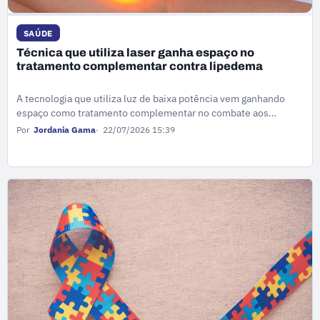
SAÚDE
Técnica que utiliza laser ganha espaço no
tratamento complementar contra lipedema
A tecnologia que utiliza luz de baixa potência vem ganhando
espaço como tratamento complementar no combate aos
sintomas do lipedema, doença crônica que afeta milhões de
Por
Jordania Gama
22/07/2026 15:39
mulheres brasileiras.