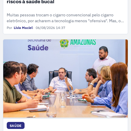
riscos à saúde bucal
Muitas pessoas trocam o cigarro convencional pelo cigarro
eletrônico, por acharem a tecnologia menos "ofensiva". Mas, o
que a maioria não imagina, é que podem estar sujeitos à riscos
Por
Lívia Maciel
06/08/2026 14:37
ainda maiores.
SAÚDE