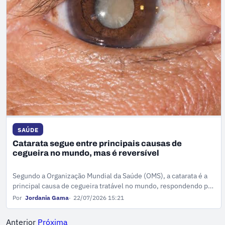
SAÚDE
Catarata segue entre principais causas de
cegueira no mundo, mas é reversível
Segundo a Organização Mundial da Saúde (OMS), a catarata é a
principal causa de cegueira tratável no mundo, respondendo por
51% de todos os casos, o equivalente a quase 20 milhões de
Por
Jordania Gama
22/07/2026 15:21
pessoas.
Anterior
Próxima