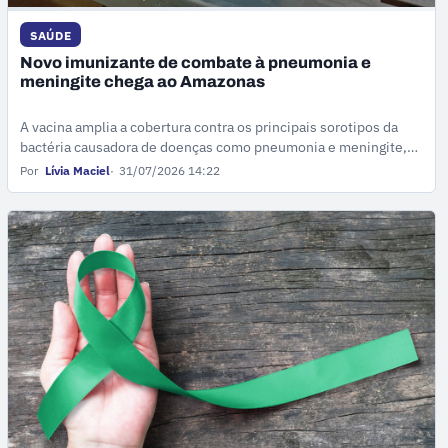
SAÚDE
Novo imunizante de combate à pneumonia e
meningite chega ao Amazonas
A vacina amplia a cobertura contra os principais sorotipos da
bactéria causadora de doenças como pneumonia e meningite,
passando a integrar o calendário infantil do SUS e a Rede de
Por
Lívia Maciel
31/07/2026 14:22
Imunobiológicos.