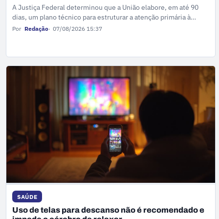
A Justiça Federal determinou que a União elabore, em até 90
dias, um plano técnico para estruturar a atenção primária à
saúde na Terra Indígena Maraguá/Maraguá-Pagy, em Nova Olinda
Por
Redação
07/08/2026 15:37
do Norte, no Amazonas.
SAÚDE
Uso de telas para descanso não é recomendado e