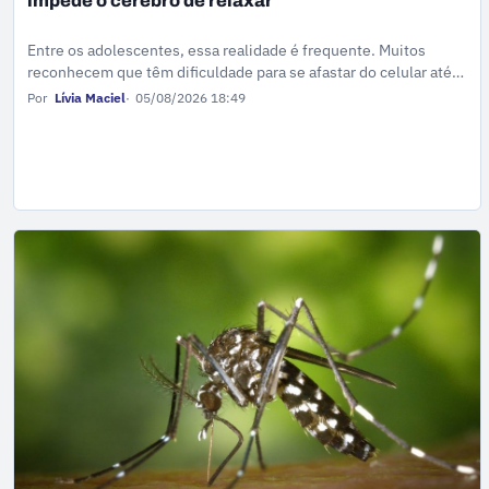
impede o cérebro de relaxar
Entre os adolescentes, essa realidade é frequente. Muitos
reconhecem que têm dificuldade para se afastar do celular até
nos momentos de descanso.
Por
Lívia Maciel
05/08/2026 18:49