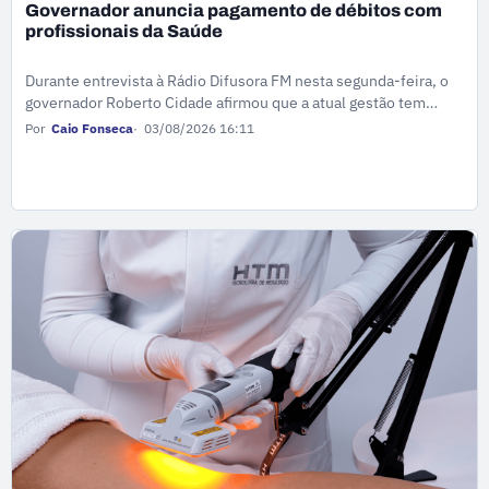
Governador anuncia pagamento de débitos com
profissionais da Saúde
Durante entrevista à Rádio Difusora FM nesta segunda-feira, o
governador Roberto Cidade afirmou que a atual gestão tem
mantido os repasses mensais desde que assumiu o Governo do
Por
Caio Fonseca
03/08/2026 16:11
Amazonas, em abril deste ano.