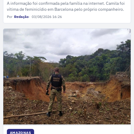
A informação foi confirmada pela família na internet. Camila foi
vítima de feminicídio em Barcelona pelo próprio companheiro.
Por
Redação
03/08/2026 16:26
AMAZONAS