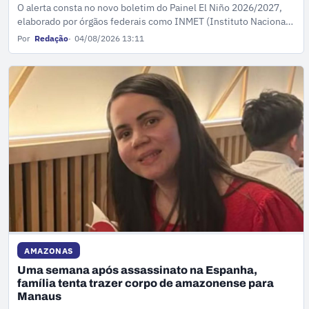
O alerta consta no novo boletim do Painel El Niño 2026/2027,
elaborado por órgãos federais como INMET (Instituto Nacional
de Meteorologia), INPE, ANA e Censipam.
Por
Redação
04/08/2026 13:11
AMAZONAS
Uma semana após assassinato na Espanha,
família tenta trazer corpo de amazonense para
Manaus