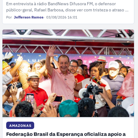
Em entrevista à rádio BandNews Difusora FM, o defensor
público-geral, Rafael Barbosa, disse ver com tristeza o atraso e
se colocou à disposição da pasta para acelerar o processo.
Por
Jefferson Ramos
03/08/2026 16:01
AMAZONAS
Federação Brasil da Esperança oficializa apoio a