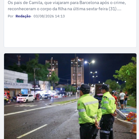
Os pais de Camila, que viajaram para Barcelona após o crime,
reconheceram o corpo da filha na última sexta-feira (31).
Segundo familiares, durante o procedimento, o pai da vítima
Por
Redação
03/08/2026 14:13
passou mal e entrou em estado de choque.