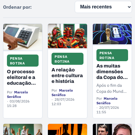
Ordenar por:
PENSA
PENSA
ROTINA
PENSA
ROTINA
ROTINA
As muitas
A relação
O processo
dimensões
entre cultura
eleitoral e a
da Copa do
e história
educação
Mundo de
Após o fim da
política
Futebol
Por
Marcelo
Copa do Mundo
Por
Marcelo
Seráfico
Seráfico
2026, o
Por
Marcelo
28/07/2026
03/08/2026
sociólogo
Seráfico
12:03
15:28
20/07/2026
Marcelo Seráfico
11:55
traz reflexões
sobre o peso
social do evento
esportivo em