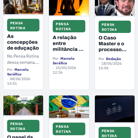
mais uma coluna
Pensa Rotina.
PENSA
PENSA
PENSA
ROTINA
ROTINA
ROTINA
As
A relação
O Caso
concepções
entre
Master e o
de eduçação
militância e
processo
democracia
eleitoral
No Pensa Rotina
Por
Marcelo
Por
Redação
dessa semana, o
Seráfico
18/05/2026
25/05/2026
sociólogo
15:05
Por
Marcelo
12:26
Marcelo Seráfico
Seráfico
08/06/2026
traz uma
13:51
reflexão sobre a
educação.
PENSA
PENSA
ROTINA
PENSA
ROTINA
ROTINA
O papel da