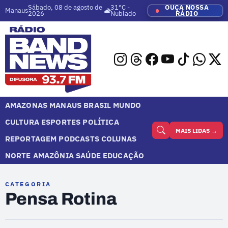
Sábado, 08 de agosto de
31°C -
OUÇA NOSSA
Manaus
2026
Nublado
RÁDIO
AMAZONAS
MANAUS
BRASIL
MUNDO
CULTURA
ESPORTES
POLÍTICA
MAIS LIDAS →
REPORTAGEM
PODCASTS
COLUNAS
NORTE
AMAZÔNIA
SAÚDE
EDUCAÇÃO
CATEGORIA
Pensa Rotina