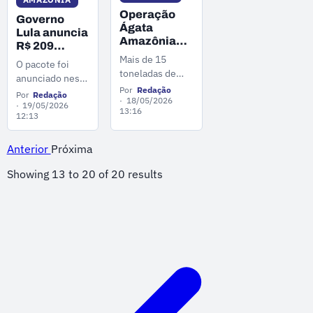
Operação
Governo
Ágata
Lula anuncia
Amazônia
R$ 209
2026 gera
Mais de 15
milhões para
O pacote foi
prejuízo de
combater
toneladas de
anunciado nesta
mais de R$ 1
crime
drogas foram
Por
Redação
segunda-feira
bi ao crime
Por
Redação
organizado
apreendidas,
18/05/2026
(18), em
19/05/2026
organizado
13:16
na Amazônia
além da
12:13
Manaus, junto
destruição de 62
com programa
dragas usadas
"Território
Anterior
Próxima
no garimpo
Seguro,
ilegal. Também
Showing
13
to
20
of
20
results
Amazônia
foram
Soberana".
apreendidas
armas e
munições.