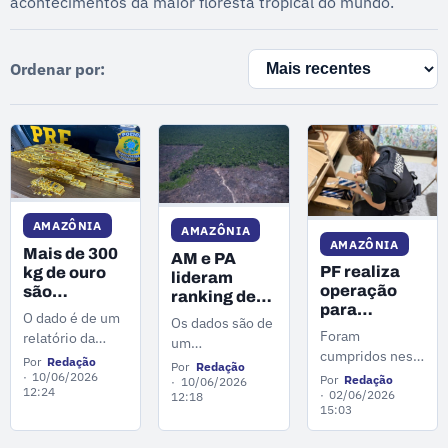
acontecimentos da maior floresta tropical do mundo.
Ordenar por:
AMAZÔNIA
AMAZÔNIA
AMAZÔNIA
Mais de 300
AM e PA
PF realiza
kg de ouro
lideram
operação
são
ranking de
para
apreendidos
denúncias
O dado é de um
Os dados são de
combater
em
por crimes
Foram
relatório da
um
contrabando
operações
ambientais
cumpridos nesta
própria PRF que
levantamento da
Por
Redação
de mercúrio
Por
Redação
da PRF nos
na Amazônia
terça-feira (2)
aponta
10/06/2026
Por
Redação
plataforma
10/06/2026
usado no
estados da
12:24
dois mandados
02/06/2026
12:18
resultados
Escavador.
garimpo
Amazônia
15:03
de busca e
recordes no
ilegal
apreensão em
combate aos