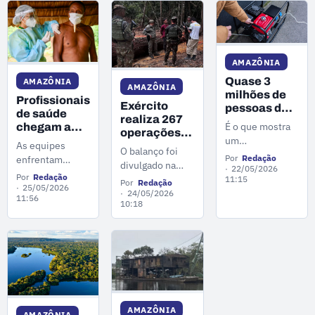
endereços de
crimes
investigados em
ambientais na
Manaus.
região.
AMAZÔNIA
AMAZÔNIA
Quase 3
AMAZÔNIA
milhões de
Profissionais
Exército
pessoas da
de saúde
realiza 267
Amazônia
É o que mostra
chegam a
operações
Legal ainda
passar 40
um
As equipes
na fronteira
dependem
O balanço foi
dias em
levantamento da
Por
Redação
enfrentam
amazônica
de energia
divulgado na
áreas
rede Uma
22/05/2026
em 30 dias
longas viagens
gerada por
Por
Redação
sexta-feira (22)
11:15
indígenas
Concertação
Por
Redação
de barco,
25/05/2026
combustíveis
e diz respeito ao
24/05/2026
para
pela Amazônia e
11:56
caminhonete,
10:18
vacinação
mês de abril.
do Instituto de
quadriciclo e até
em 155
Energia e Meio
helicóptero para
aldeias
Ambiente, o
alcançar
Iema.
comunidades
isoladas.
AMAZÔNIA
AMAZÔNIA