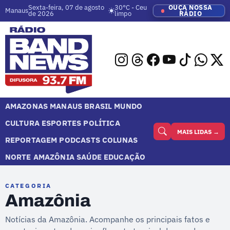
Sexta-feira, 07 de agosto
30°C - Ceu
OUÇA NOSSA
Manaus
de 2026
limpo
RÁDIO
AMAZONAS
MANAUS
BRASIL
MUNDO
CULTURA
ESPORTES
POLÍTICA
MAIS LIDAS →
REPORTAGEM
PODCASTS
COLUNAS
NORTE
AMAZÔNIA
SAÚDE
EDUCAÇÃO
CATEGORIA
Amazônia
Notícias da Amazônia. Acompanhe os principais fatos e