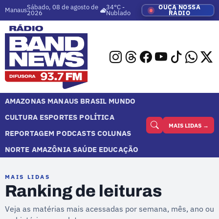
Sábado, 08 de agosto de
34°C -
OUÇA NOSSA
Manaus
2026
Nublado
RÁDIO
AMAZONAS
MANAUS
BRASIL
MUNDO
CULTURA
ESPORTES
POLÍTICA
MAIS LIDAS →
REPORTAGEM
PODCASTS
COLUNAS
NORTE
AMAZÔNIA
SAÚDE
EDUCAÇÃO
MAIS LIDAS
Ranking de leituras
Veja as matérias mais acessadas por semana, mês, ano ou