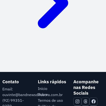
Contato
Links rápidos
Acompanhe
nas Redes
Início
Email:
Sociais
Sobre
ouvinte@bandnewsdifusora.com.br
Termos de uso
(92) 99351-