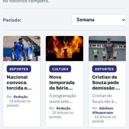
no histórico completo.
Período:
ESPORTES
ESPORTES
CULTURA
Nacional
Cristian de
Nova
convoca
Souza pede
temporada
torcida e
demissão do
da Série
Difusora
Amazonas
Encontro
Cristian de
A programação
Por
Redação
sorteia
para ser
das Águas
Souza não é
reúne sete
15 leituras no
ingressos e
treinador do
leva pop,
período
mais técnico do
espetáculos
Por
Adeilson
Por
Redação
camisas
Santa Cruz
rock e trilhas
Amazonas FC.
inéditos que
Albuquerque
15 leituras no
oficiais do
de cinema
15 leituras no
período
misturam
clube na
ao Teatro
período
música de
semana da
Amazonas