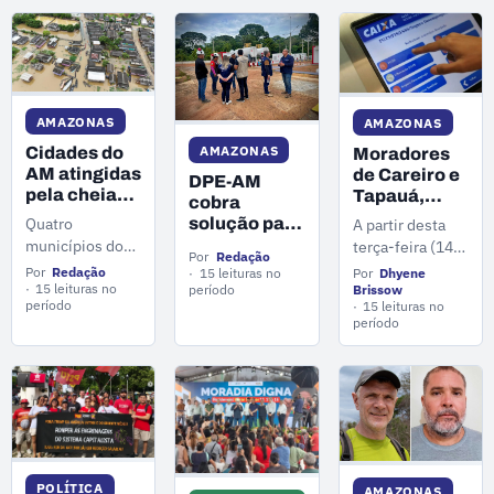
concerto, rock,
final da Copa
pop, cinema e
Norte
balé.
AMAZONAS
AMAZONAS
AMAZONAS
Cidades do
Moradores
AM atingidas
de Careiro e
DPE-AM
pela cheia
Tapauá,
cobra
recebem R$
cidades
solução para
Quatro
A partir desta
4 milhões em
atingidas por
apagões em
municípios do
terça-feira (14)
repasses
Por
Redação
inundações,
Humaitá e
Amazonas
os moradores
Por
Redação
15 leituras no
Por
Dhyene
federais
podem
avalia ação
recebem quase
15 leituras no
período
dos municípios
Brissow
solicitar
período
de R$ 44
15 leituras no
R$ 4 milhões em
de Careiro e
saque do
período
milhões por
repasses
Tapauá, no
FGTS
danos
federais para
Amazonas, já
coletivos
ações de
podem solicitar
enfrentamento a
o saque do FGTS
cheia dos rios.
devido a
calamidade
causada pelas
POLÍTICA
inundações e
AMAZONAS