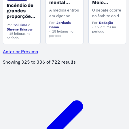
mental
Meio
Incêndio de
passa ser
Ambiente
A medida entrou
O debate ocorre
grandes
obrigatório
debatem
em vigor no
no âmbito do do
proporções
para
medidas
último dia 26 de
Grupo de
destrói
Por
Jordania
Por
Redação
empresas
para barrar
Por
Sol Lima
e
casas no
maio e
Trabalho
Gama
15 leituras no
Dhyene Brissow
mercúrio na
15 leituras no
período
bairro São
determina que
Minamata que
15 leituras no
Amazônia
período
Jorge
período
os fatores
reúne
psicossociais
representantes
passem a
do governo
Anterior
Próxima
integrar o
federal.
Showing
325
to
336
of
722
results
Gerenciamento
de Riscos
Ocupacionais
das empresas.