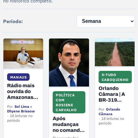
no histórico completo.
Período:
X-TUDO
MANAUS
CABOQUINHO
Rádio mais
Orlando
ouvida do
Câmara | A
POLÍTICA
Amazonas,
BR-319
COM
Difusora
ROSIENE
precisa ir
Por
Sol Lima
e
96.9 FM
Por
Orlando
CARVALHO
Dhyene Brissow
além do
Câmara
celebra 100
18 leituras no
asfalto
Após
18 leituras no
dias da nova
período
período
mudanças
fase com
no comando
Daniel
político do