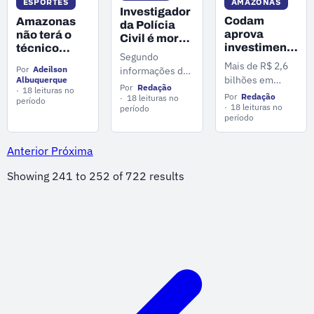
AMAZONAS
ESPORTES
Investigador
Codam
Amazonas
da Polícia
aprova
não terá o
Civil é morto
investimentos
técnico
a tiros em
Segundo
de mais de
Rodrigo
confronto no
Mais de R$ 2,6
Por
Adeilson
informações da
R$ 2,6 bi e
Santana no
Alvorada
bilhões em
Albuquerque
Polícia Civil, o
geração de
jogo diante
Por
Redação
18 leituras no
investimentos e
Por
Redação
homem,
18 leituras no
4,8 mil
do
período
a geração de
18 leituras no
período
identicado como
empregos
Paysandu,
período
4.830 postos de
Luciano
em Manaus
trabalho estão
Carvalho de
entre os
Anterior
Próxima
Sena, de 44
destaques da
anos, atuava no
Showing
241
to
252
of
722
results
pauta da 320ª
Departamento
Reunião
de Investigação
Ordinária do
sobre
Conselho de
Narcóticos
Desenvolvimento
(Denarc).
do Estado do
Amazonas
(Codam), que foi
realizada nesta
quinta-feira