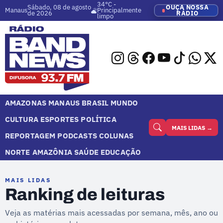
34°C -
Sábado, 08 de agosto
OUÇA NOSSA
Manaus
Principalmente
de 2026
RÁDIO
limpo
AMAZONAS
MANAUS
BRASIL
MUNDO
CULTURA
ESPORTES
POLÍTICA
MAIS LIDAS →
REPORTAGEM
PODCASTS
COLUNAS
NORTE
AMAZÔNIA
SAÚDE
EDUCAÇÃO
MAIS LIDAS
Ranking de leituras
Veja as matérias mais acessadas por semana, mês, ano ou