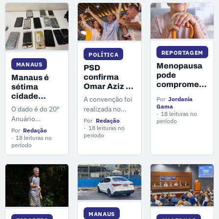
registros
no combate aos
contabilizados
sintomas do
no primeiro
lipedema,
semestre de
doença crônica
2025.
que afeta
REPORTAGEM
POLÍTICA
milhões de
MANAUS
Menopausa
mulheres
PSD
pode
confirma
brasileiras.
Manaus é
comprometer
Omar Aziz e
sétima
saúde dos
Alessandra
cidade
A convenção foi
Por
Jordania
ossos e
Campelo na
brasileira
Gama
realizada no
O dado é do 20º
especialista
disputa pelo
18 leituras no
com mais
Sesi Clube do
Anuário
Por
Redação
alerta para
período
Governo do
casos de
Trabalhador, na
18 leituras no
Brasileiro de
prevenção
Por
Redação
Amazonas
roubo ou
período
zona leste de
Segurança
18 leituras no
de doenças
furto de
período
Manaus.
Pública,
como
celulares
divulgado pelo
osteoporose
Fórum Brasileiro
de Segurança
Pública.
MANAUS