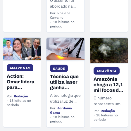
O assunto foi
Anzoategui
governo,
abordado na
Cidade
Coluna de
Por
Rosiene
prepara
Política, da
Carvalho
troca na
18 leituras no
jornalista
identidade
período
Rosiene
da
Carvalho no
propaganda
jornal
oficial
BandNews
Amazônia 2ª
Edição desta
quarta-feira
AMAZONAS
SAÚDE
(13).
AMAZÔNIA
Action:
Técnica que
Amazônia
Omar lidera
utiliza laser
chega a 12,1
para
ganha
mil focos de
Governo do
espaço no
A tecnologia que
calor em
Por
Redação
O número
AM e empate
tratamento
18 leituras no
utiliza luz de
2026; AM
representa uma
técnico
complementar
período
representa
baixa potência
Por
Jordania
triplo na
redução de
contra
Por
Redação
somente 2%
vem ganhando
Gama
segunda
36,84% em
18 leituras no
lipedema
18 leituras no
do total
espaço como
período
posição
comparação
período
tratamento
com os 19.277
complementar