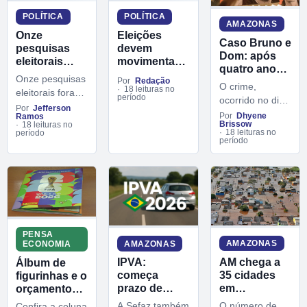
desvio de
POLÍTICA
POLÍTICA
recursos
AMAZONAS
públicos.
Eleições
Onze
Caso Bruno e
devem
pesquisas
Dom: após
movimentar
eleitorais
quatro anos,
mais de R$
foram
Onze pesquisas
julgamento
Por
Redação
O crime,
127 milhões
registradas
18 leituras no
eleitorais foram
dos
período
no Amazonas
no TRE-AM
ocorrido no dia
registradas no
acusados
Por
Jefferson
entre março e
5 junho de 2022
Por
Dhyene
Ramos
dos
Tribunal
Brissow
abril de 2026
18 leituras no
no Vale do
assassinatos
18 leituras no
Regional
período
Javari, no
período
não foi
Eleitoral do
Amazonas,
concluído
Amazonas
segue em fase
(TRE-AM) entre
de tramitação
os dias 1º de
judicial.
março e 23 de
abril. O objetivo
é medir a
PENSA
intenção de voto
AMAZONAS
AMAZONAS
ECONOMIA
para o Governo
AM chega a
IPVA:
Álbum de
do Estado e o
35 cidades
começa
figurinhas e o
Senado.
em
prazo de
orçamento
emergência
pagamento
familiar
O número de
A Sefaz também
Confira a coluna