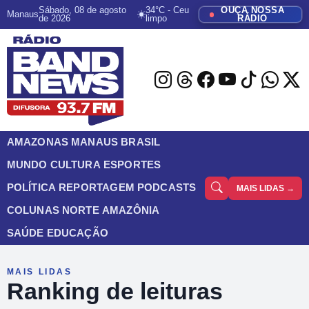
Sábado, 08 de agosto
34°C - Ceu
OUÇA NOSSA
Manaus
de 2026
limpo
RÁDIO
AMAZONAS
MANAUS
BRASIL
MUNDO
CULTURA
ESPORTES
POLÍTICA
REPORTAGEM
PODCASTS
MAIS LIDAS →
COLUNAS
NORTE
AMAZÔNIA
SAÚDE
EDUCAÇÃO
MAIS LIDAS
Ranking de leituras