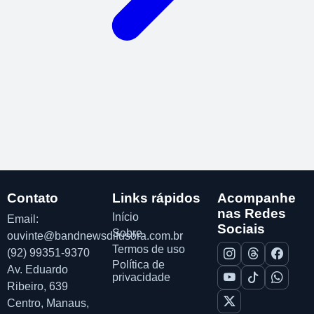
Contato
Links rápidos
Acompanhe
nas Redes
Início
Email:
Sociais
Sobre
ouvinte@bandnewsdifusora.com.br
Termos de uso
(92) 99351-9370
Política de
Av. Eduardo
privacidade
Ribeiro, 639
Centro, Manaus,