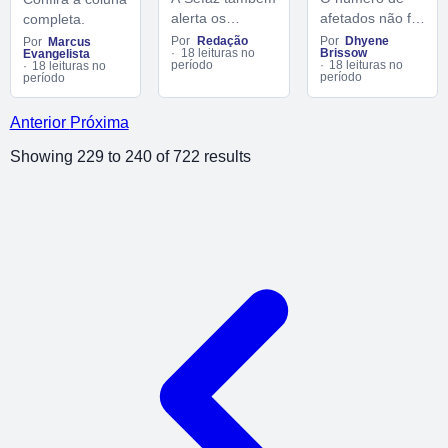
por causa da
para
afetados não foi
alerta os
completa.
cheia e
proprietários
divulgado nos
proprietários de
Por
Dhyene
Por
Redação
Por
Marcus
outros
de veículos
Brissow
18 leituras no
Evangelista
decretos.
veículos com
fenômenos
18 leituras no
com final de
período
18 leituras no
período
placas finais 4 e
período
naturais
placa 6
5 sobre os
prazos que
Anterior
Próxima
estão próximos
Showing
229
to
240
of
722
results
do vencimento.