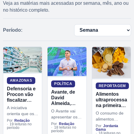
Veja as matérias mais acessadas por semana, mês, ano ou
no histórico completo.
Período:
AMAZONAS
POLÍTICA
REPORTAGEM
Defensoria e
Avante, de
Alimentos
Procon vão
David
ultraprocessado
fiscalizar
Almeida,
na primeira
exigência de
A iniciativa
lança chapa
infância
O Avante vai
dados de
O consumo de
orienta que os
de pré-
podem ter
clientes em
apresentar os
alimentos
estabelecimentos
candidatos a
Por
Redação
impactos
farmácias e
pré-candidatos
Por
Redação
19 leituras no
ultraprocessados
deputado
(farmácias e
Por
Jordania
emocionais,
18 leituras no
drogarias
período
do partido à
Gama
na infância pode
federal nesta
período
drogarias) não
alertam
18 leituras no