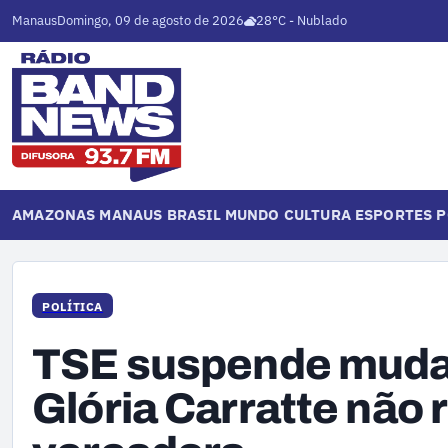
Manaus
Domingo, 09 de agosto de 2026
28°C - Nublado
AMAZONAS
MANAUS
BRASIL
MUNDO
CULTURA
ESPORTES
P
POLÍTICA
TSE suspende muda
Glória Carratte não 