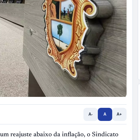
A-
A
A+
 reajuste abaixo da inflação, o Sindicato