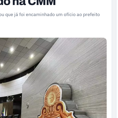
ado na CMM
mou que já foi encaminhado um ofício ao prefeito