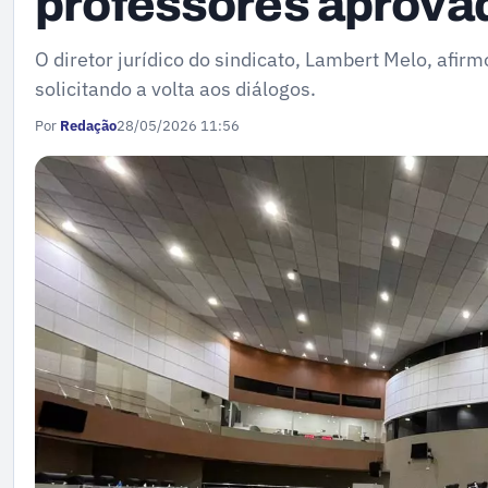
professores aprov
O diretor jurídico do sindicato, Lambert Melo, afir
solicitando a volta aos diálogos.
Por
Redação
28/05/2026 11:56