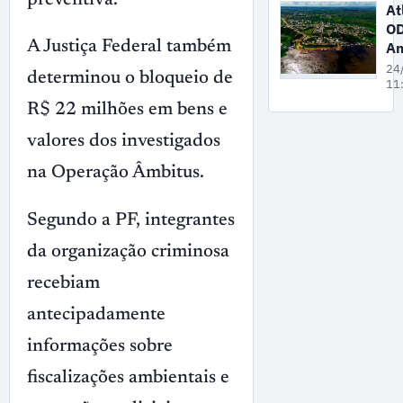
na
At
Wa
O
At
A Justiça Federal também
Am
Mé
24
determinou o bloqueio de
A
11
t
R$ 22 milhões em bens e
ec
valores dos investigados
ba
no
na Operação Âmbitus.
ex
e
po
Segundo a PF, integrantes
no
da organização criminosa
tu
re
recebiam
antecipadamente
informações sobre
fiscalizações ambientais e