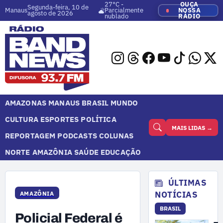
27°C -
OUÇA
Segunda-feira, 10 de
Manaus
Parcialmente
NOSSA
agosto de 2026
nublado
RÁDIO
AMAZONAS
MANAUS
BRASIL
MUNDO
CULTURA
ESPORTES
POLÍTICA
MAIS LIDAS →
REPORTAGEM
PODCASTS
COLUNAS
NORTE
AMAZÔNIA
SAÚDE
EDUCAÇÃO
ÚLTIMAS
NOTÍCIAS
AMAZÔNIA
BRASIL
Policial Federal é