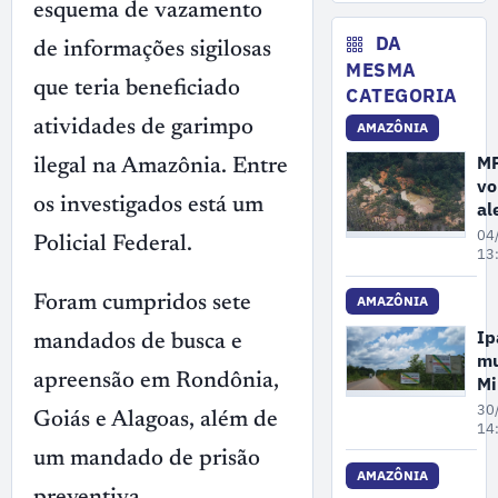
No
esquema de vazamento
de
ex
DA
de informações sigilosas
il
MESMA
ma
que teria beneficiado
CATEGORIA
no
atividades de garimpo
AMAZÔNIA
A
M
ilegal na Amazônia. Entre
vo
os investigados está um
al
so
04
Policial Federal.
au
13
do
ci
Foram cumpridos sete
AMAZÔNIA
e
I
mandados de busca e
ga
mu
na
apreensão em Rondônia,
Mi
Am
Ta
30
Goiás e Alagoas, além de
em
14
mi
um mandado de prisão
co
AMAZÔNIA
preventiva.