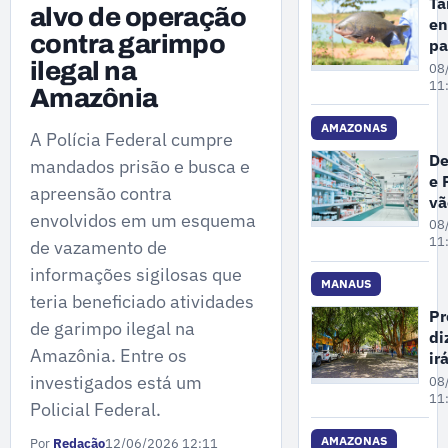
Ta
alvo de operação
en
contra garimpo
pa
de
ilegal na
08
es
11
Amazônia
am
de
AMAZONAS
A Polícia Federal cumpre
ex
De
mandados prisão e busca e
do
e 
Mi
apreensão contra
vã
do
envolvidos em um esquema
fi
08
Am
ex
11
de vazamento de
de
informações sigilosas que
de
MANAUS
teria beneficiado atividades
cl
Pr
de garimpo ilegal na
e
di
fa
Amazônia. Entre os
ir
e
ma
investigados está um
08
dr
ár
11
Policial Federal.
em
pr
AMAZONAS
Por
Redação
12/06/2026 12:11