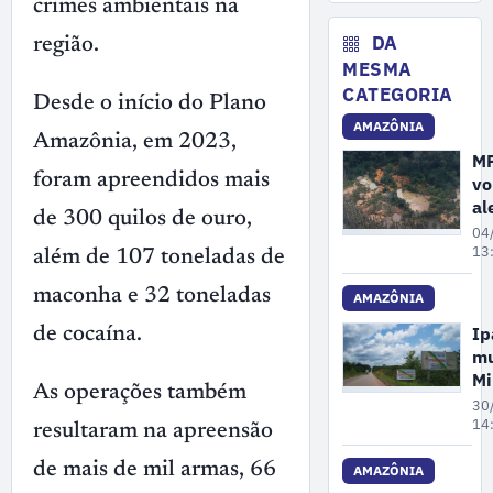
crimes ambientais na
fe
da
DA
região.
en
MESMA
de
CATEGORIA
Desde o início do Plano
re
AMAZÔNIA
no
Amazônia, em 2023,
M
foram apreendidos mais
vo
al
de 300 quilos de ouro,
so
04
au
13
além de 107 toneladas de
do
maconha e 32 toneladas
ci
AMAZÔNIA
e
I
de cocaína.
ga
mu
na
Mi
Am
As operações também
Ta
30
em
14
resultaram na apreensão
mi
de mais de mil armas, 66
co
AMAZÔNIA