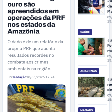
20
ouro são
da
apreendidos em
Ma
Pe
operações da PRF
07
A
15
nos estados da
re
Amazônia
68
SAÚDE
de
Ju
O dado é de um relatório da
de
Fe
vi
própria PRF que aponta
m
co
resultados recordes no
un
07
mu
cr
15
combate aos crimes
em
pl
ambientais na região.
at
AMAZONAS
pr
Por
Redação
10/06/2026 12:24
Ju
à 
re
pa
de
in
co
07
em
gr
15
Ol
su
No
de
MANAUS