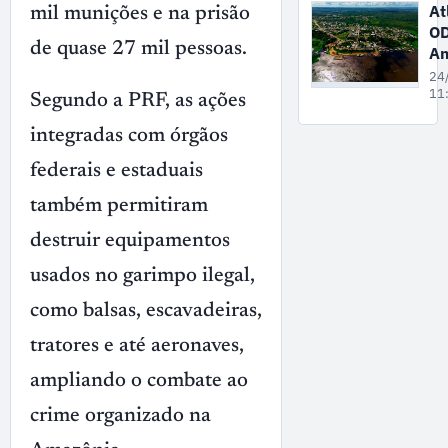
na
At
mil munições e na prisão
Wa
O
At
de quase 27 mil pessoas.
Am
Mé
24
A
11
Segundo a PRF, as ações
t
integradas com órgãos
ec
ba
federais e estaduais
no
ex
também permitiram
e
destruir equipamentos
po
no
usados no garimpo ilegal,
tu
re
como balsas, escavadeiras,
tratores e até aeronaves,
ampliando o combate ao
crime organizado na