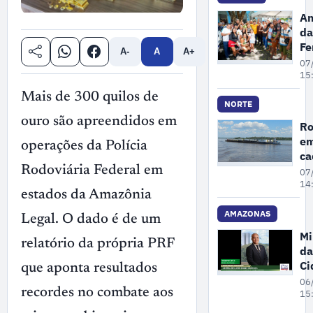
ex
Am
il
da
ma
Fe
A-
A
A+
no
P
07
A
se
15
re
Mais de 300 quilos de
po
NORTE
pr
ouro são apreendidos em
Ro
de
em
operações da Polícia
Ga
c
3
Rodoviária Federal em
07
pr
14
estados da Amazônia
se
de
AMAZONAS
Legal. O dado é de um
Mi
relatório da própria PRF
da
Ci
que aponta resultados
pa
06
recordes no combate aos
ne
15
se