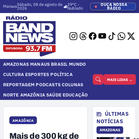
Sábado, 08 de agosto de
29°C -
OUÇA NOSSA
Manaus
2026
Nublado
RÁDIO
AMAZONAS
MANAUS
BRASIL
MUNDO
CULTURA
ESPORTES
POLÍTICA
MAIS LIDAS →
REPORTAGEM
PODCASTS
COLUNAS
NORTE
AMAZÔNIA
SAÚDE
EDUCAÇÃO
ÚLTIMAS
NOTÍCIAS
AMAZÔNIA
AMAZONAS
Mais de 300 kg de