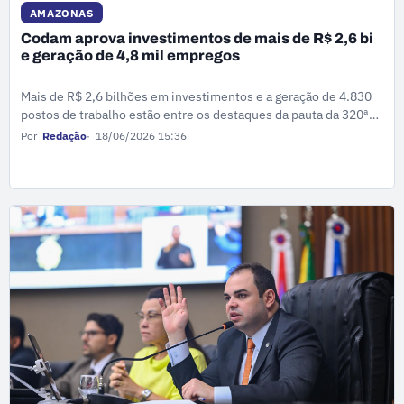
AMAZONAS
Codam aprova investimentos de mais de R$ 2,6 bi
e geração de 4,8 mil empregos
Mais de R$ 2,6 bilhões em investimentos e a geração de 4.830
postos de trabalho estão entre os destaques da pauta da 320ª
Reunião Ordinária do Conselho de Desenvolvimento do Estado
Por
Redação
18/06/2026 15:36
do Amazonas (Codam), que foi realizada nesta quinta-feira (18).