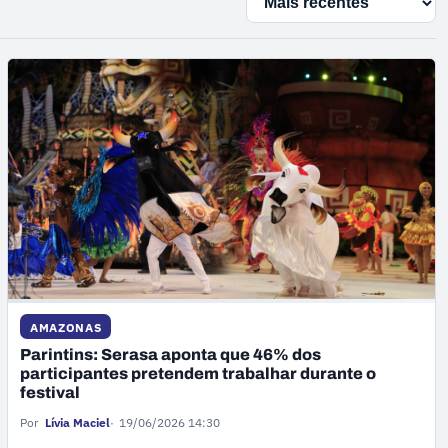
AMAZONAS
Parintins: Serasa aponta que 46% dos
participantes pretendem trabalhar durante o
festival
Por
Lívia Maciel
19/06/2026 14:30