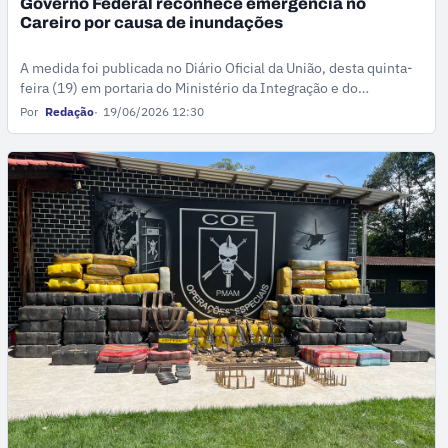
Governo Federal reconhece emergência no
Careiro por causa de inundações
A medida foi publicada no Diário Oficial da União, desta quinta-
feira (19) em portaria do Ministério da Integração e do
Desenvolvimento Regional.
Por
Redação
19/06/2026 12:30