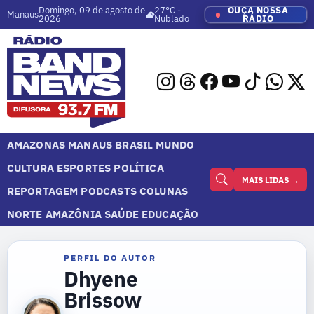
Domingo, 09 de agosto de
27°C -
OUÇA NOSSA
Manaus
2026
Nublado
RÁDIO
AMAZONAS
MANAUS
BRASIL
MUNDO
CULTURA
ESPORTES
POLÍTICA
MAIS LIDAS →
REPORTAGEM
PODCASTS
COLUNAS
NORTE
AMAZÔNIA
SAÚDE
EDUCAÇÃO
PERFIL DO AUTOR
Dhyene
Brissow