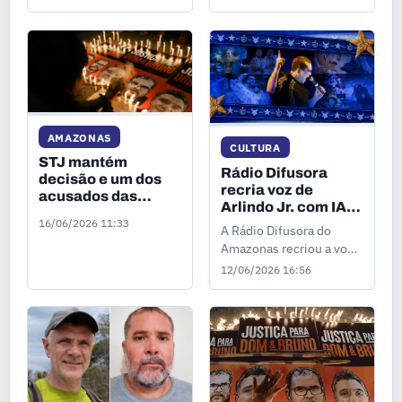
AMAZONAS
CULTURA
STJ mantém
Rádio Difusora
decisão e um dos
recria voz de
acusados das
Arlindo Jr. com IA e
mortes de Bruno e
lança vídeo inédito
16/06/2026 11:33
A Rádio Difusora do
Dom não vai a júri
neste sábado (13)
popular
Amazonas recriou a voz
de Arlindo Júnior com
12/06/2026 16:56
uso de Inteligência
Artificial e lançará neste
sábado, 13 de junho, o
vídeo inédito com a
toada. A produção será
apresentada pela
primeira vez ao público