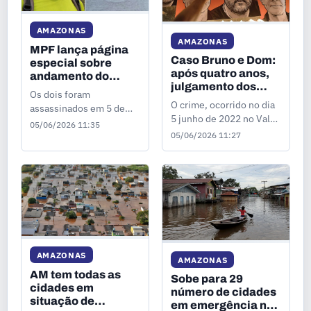
às 9h nas redes sociais e
na abertura do programa
AMAZONAS
No Balanço da Toada,
AMAZONAS
comandado pelo artista e
MPF lança página
Caso Bruno e Dom:
radialista parintinense
especial sobre
após quatro anos,
Abdias, o Cabucão.
andamento do
julgamento dos
Segundo a Diretoria
processo do Caso
Os dois foram
acusados dos
Bruno e Dom
Executiva da Rádio
O crime, ocorrido no dia
assassinados em 5 de
assassinatos não
Difusora, o projeto
5 junho de 2022 no Vale
junho de 2022, no Vale
05/06/2026 11:35
foi concluído
nasceu do respeito à
do Javari, no Amazonas,
do Javari, no Amazonas.
05/06/2026 11:27
memória do artista e do
segue em fase de
Segundo o MPF, o portal
compromisso da rádio
tramitação judicial.
busca ampliar a
em oferecer ao
transparência sobre as
investigações e
processos em
andamento.
AMAZONAS
AMAZONAS
AM tem todas as
Sobe para 29
cidades em
número de cidades
situação de
em emergência no