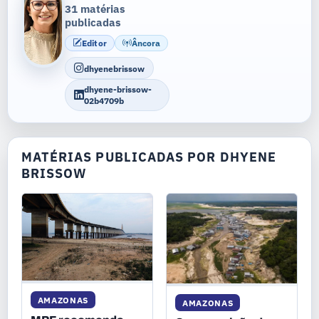
31 matérias
publicadas
Editor
Âncora
dhyenebrissow
dhyene-brissow-
02b4709b
MATÉRIAS PUBLICADAS POR DHYENE
BRISSOW
AMAZONAS
AMAZONAS