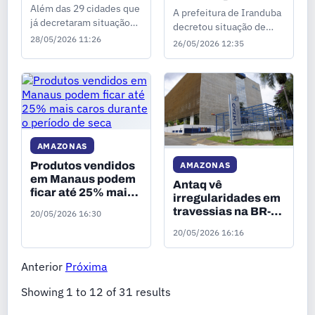
anormalidade por
período de cheia no
Além das 29 cidades que
A prefeitura de Iranduba
causa de
AM
já decretaram situação
decretou situação de
fenômenos
de emergência, todos os
28/05/2026 11:26
emergência por causa
climáticos
26/05/2026 12:35
demais 33 municípios
das fortes chuvas que
enfrentam situação de
atingem a cidade. O
atenção ou alerta devido
decreto, publicado nesta
aos níveis dos rios.
terça-feira (26), tem
validade de 180 dias.
AMAZONAS
AMAZONAS
Produtos vendidos
em Manaus podem
Antaq vê
ficar até 25% mais
irregularidades em
caros durante o
travessias na BR-
20/05/2026 16:30
período de seca
230 nas áreas de
20/05/2026 16:16
três municípios do
AM
Anterior
Próxima
Showing
1
to
12
of
31
results