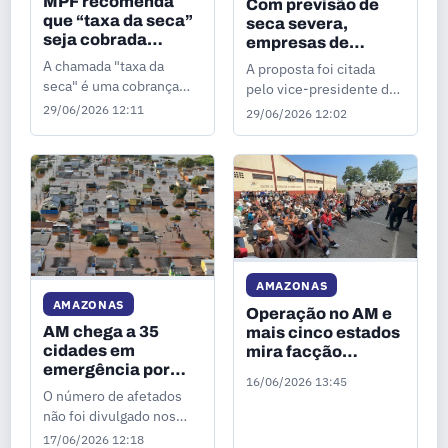
MPF recomenda
Com previsão de
que “taxa da seca”
seca severa,
seja cobrada
empresas de
somente se rio
navegação pedem
A chamada "taxa da
A proposta foi citada
Negro baixar dos
redução de
seca" é uma cobrança
pelo vice-presidente do
17,7 metros
impostos sobre
extra no valor do frete,
Sindarma, Madison
29/06/2026 12:11
29/06/2026 12:02
combustível
feita pelas
Nóbrega, em publicação
transportadoras durante
nas redes sociais e está
a estiagem para
sendo tratada com o
compensar os custos
governo.
causados pela baixa dos
rios.
AMAZONAS
AMAZONAS
Operação no AM e
AM chega a 35
mais cinco estados
cidades em
mira facção
emergência por
venezuelana que
16/06/2026 13:45
causa da cheia e
atua no tráfico de
O número de afetados
outros fenômenos
drogas
não foi divulgado nos
naturais
decretos.
17/06/2026 12:18