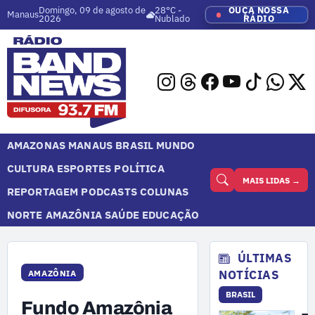
Domingo, 09 de agosto de
28°C -
OUÇA NOSSA
Manaus
2026
Nublado
RÁDIO
AMAZONAS
MANAUS
BRASIL
MUNDO
CULTURA
ESPORTES
POLÍTICA
MAIS LIDAS →
REPORTAGEM
PODCASTS
COLUNAS
NORTE
AMAZÔNIA
SAÚDE
EDUCAÇÃO
ÚLTIMAS
NOTÍCIAS
AMAZÔNIA
BRASIL
Fundo Amazônia