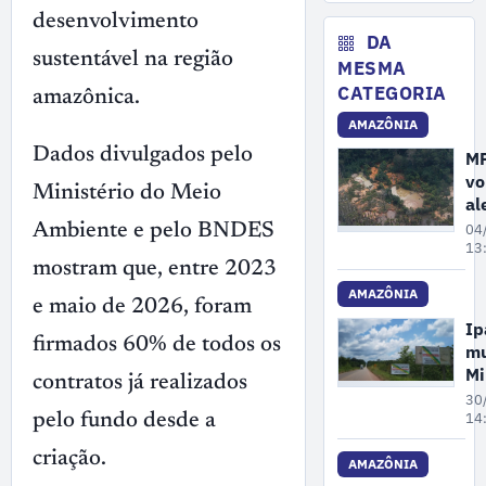
No
de
desenvolvimento
ex
DA
sustentável na região
il
MESMA
ma
CATEGORIA
amazônica.
no
AMAZÔNIA
A
Dados divulgados pelo
M
vo
Ministério do Meio
al
so
Ambiente e pelo BNDES
04
au
13
mostram que, entre 2023
do
ci
AMAZÔNIA
e maio de 2026, foram
e
I
ga
firmados 60% de todos os
mu
na
Mi
contratos já realizados
Am
Ta
30
em
14
pelo fundo desde a
mi
criação.
co
AMAZÔNIA