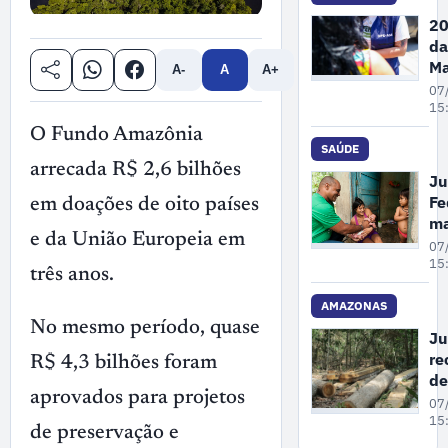
de
20
Ga
da
no
Ma
A-
A
A+
Pe
07
A
15
re
O Fundo Amazônia
68
SAÚDE
arrecada R$ 2,6 bilhões
de
Ju
de
Fe
em doações de oito países
vi
m
co
e da União Europeia em
un
07
mu
cr
15
três anos.
em
pl
at
AMAZONAS
pr
No mesmo período, quase
Ju
à 
re
R$ 4,3 bilhões foram
pa
de
in
aprovados para projetos
co
07
em
gr
15
Ol
de preservação e
su