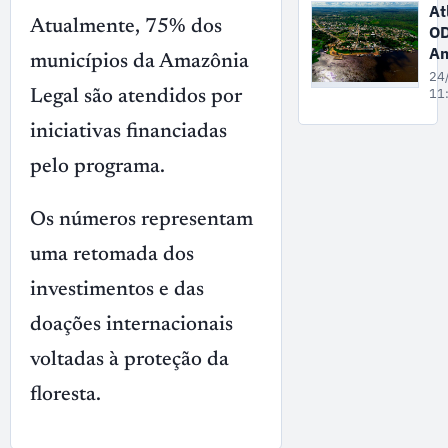
na
At
Wa
Atualmente, 75% dos
O
At
Am
municípios da Amazônia
Mé
24
A
11
Legal são atendidos por
t
iniciativas financiadas
ec
ba
pelo programa.
no
ex
Os números representam
e
po
uma retomada dos
no
tu
investimentos e das
re
doações internacionais
voltadas à proteção da
floresta.