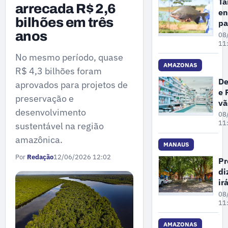
Ta
arrecada R$ 2,6
en
bilhões em três
pa
de
anos
08
es
11
am
No mesmo período, quase
de
AMAZONAS
R$ 4,3 bilhões foram
ex
De
aprovados para projetos de
do
e 
Mi
preservação e
vã
do
desenvolvimento
fi
08
Am
ex
11
sustentável na região
de
amazônica.
de
MANAUS
cl
Por
Redação
12/06/2026 12:02
Pr
e
di
fa
ir
e
ma
08
dr
ár
11
em
pr
AMAZONAS