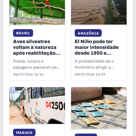
BRASIL
AMAZÔNIA
Aves silvestres
El Niño pode ter
voltam à natureza
maior intensidade
após reabilitação
desde 1950 e
em projeto
causar maiores
Araras, tucano e
A probabilidade de o
realizado em
alterações
papagaios passaram pela
fenômeno atingir a
parceria com o
climáticas na
primeira Área de Soltura
categoria "muito forte"
08/07/2026 16:56
08/07/2026 12:59
Ibama
Amazônia
de Animais Silvestres
entre novembro deste
autorizada pelo Ibama
ano e janeiro de 2027
em Manaus, mantida
chegou a 63%, segundo
pelo Grupo Atem para
o Centro de Previsão
apoiar a etapa final da
Climática dos Estados
reabilitação da fauna
Unidos.
amazônica
MANAUS