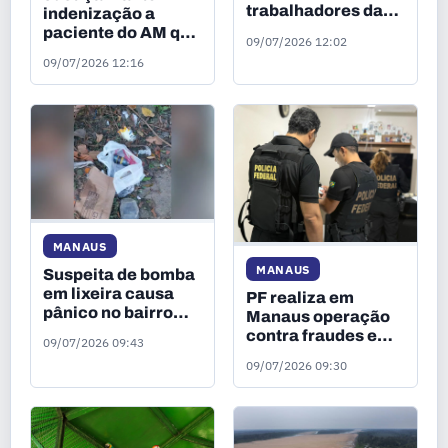
trabalhadores da
indenização a
saúde já sofreram
paciente do AM que
09/07/2026 12:02
agressões durante
ficou dez anos com
09/07/2026 12:16
exercício da função
gaze esquecida no
abdômen
MANAUS
MANAUS
Suspeita de bomba
em lixeira causa
PF realiza em
pânico no bairro
Manaus operação
São Jorge, em
contra fraudes em
09/07/2026 09:43
Manaus
licitação e desvio
09/07/2026 09:30
de recursos
públicos