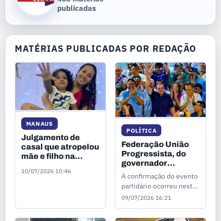
publicadas
MATÉRIAS PUBLICADAS POR REDAÇÃO
MANAUS
POLÍTICA
Julgamento de
Federação União
casal que atropelou
Progressista, do
mãe e filho na
governador
calçada em
10/07/2026 10:46
Roberto Cidade,
Manaus será
A confirmação do evento
marca convenção
concluído nesta
partidário ocorreu nesta
partidária para 4 de
sexta-feira (10)
quinta-feira (9).
09/07/2026 16:21
agosto