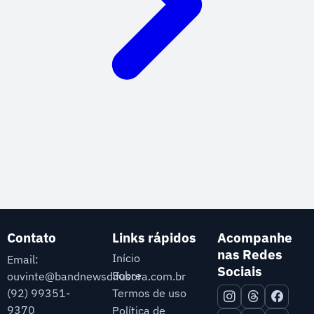
Contato
Links rápidos
Acompanhe
nas Redes
Início
Email:
Sociais
Sobre
ouvinte@bandnewsdifusora.com.br
Termos de uso
(92) 99351-
9370
Política de