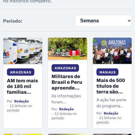
no histórico completo.
Período:
AMAZONAS
MANAUS
AMAZONAS
Militares de
Mais de 500
AM tem mais
Brasil e Peru
títulos de
de 185 mil
apreendem
terra são
famílias
quase uma
As informações
entregues a
atendidas
tonelada de
A ação faz parte
Por
Redação
foram
moradores
pelo Gás do
drogas em
do programa
11 leituras no
divulgadas nesta
de Manaus
Povo em
Por
Redação
período
ação no AM
Amazonas Meu
Por
Redação
quinta-feira,
11 leituras no
maio
Lar e amplia para
11 leituras no
período
referente a
período
mais de 22 mil o
ações realizadas
número de
na terça-feira