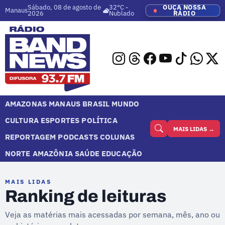
Sábado, 08 de agosto de
32°C -
OUÇA NOSSA
Manaus
2026
Nublado
RÁDIO
AMAZONAS
MANAUS
BRASIL
MUNDO
CULTURA
ESPORTES
POLÍTICA
MAIS LIDAS →
REPORTAGEM
PODCASTS
COLUNAS
NORTE
AMAZÔNIA
SAÚDE
EDUCAÇÃO
MAIS LIDAS
Ranking de leituras
Veja as matérias mais acessadas por semana, mês, ano ou