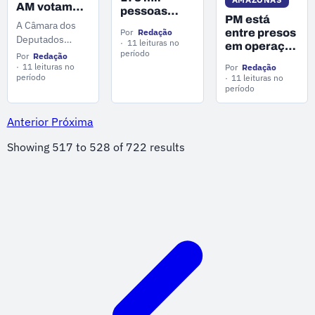
AM votam
atendidos.
pessoas
PM está
100% a favor
afetadas
A Câmara dos
entre presos
Por
Redação
do projeto
pela cheia
Deputados
11 leituras no
em operação
que acaba
dos rios; 24
aprovou a
período
Por
Redação
contra
com escala
cidades
Proposta de
11 leituras no
Por
Redação
facção que
6X1
período
seguem em
11 leituras no
Emenda à
movimentava
período
emergência
Constituição
recursos
que acaba com a
ilícitos no
Anterior
Próxima
escala de
AM
trabalho 6x1.
Showing
517
to
528
of
722
results