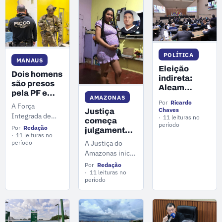
famílias
(5).
beneficiadas
com
regularização
fundiária no
estado.
POLÍTICA
MANAUS
Eleição
Dois homens
indireta:
são presos
Aleam
pela PF e
divulga
AMAZONAS
quase 35 kg
Por
Ricardo
A Força
edital com
Chaves
Justiça
de drogas
Integrada de
prazos e
11 leituras no
começa
apreendidos
exigências
período
Combate ao
Por
Redação
julgamento
nessa terça-
Crime
11 leituras no
do “Caso
feira (16) em
período
A Justiça do
Organizado no
Débora”
Manaus
Amazonas inicia
Amazonas
nesta
nesta quarta-
(FICCO/AM)
Por
Redação
quarta-feira
feira (27) o
11 leituras no
apreende quase
(27)
período
julgamento dos
35 quilos de
réus acusados
maconha e
da morte da
prende dois
gestante Débora
homens por