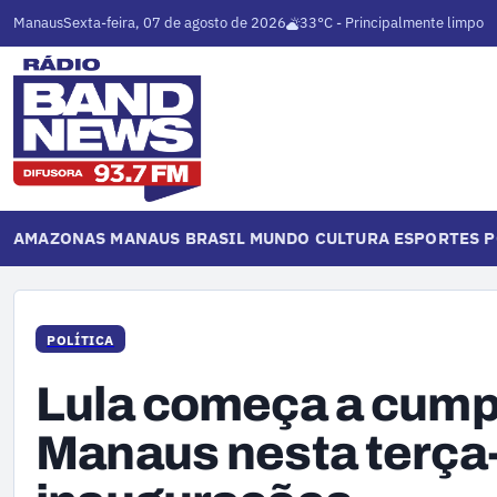
Manaus
Sexta-feira, 07 de agosto de 2026
33°C - Principalmente limpo
AMAZONAS
MANAUS
BRASIL
MUNDO
CULTURA
ESPORTES
P
POLÍTICA
Lula começa a cump
Manaus nesta terça-