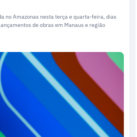
da no Amazonas nesta terça e quarta-feira, dias
 lançamentos de obras em Manaus e região