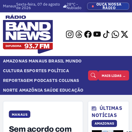
Sexta-feira, 07 de agosto
28°C -
OUÇA NOSSA
Manaus
de 2026
Nublado
RÁDIO
AMAZONAS
MANAUS
BRASIL
MUNDO
CULTURA
ESPORTES
POLÍTICA
MAIS LIDAS →
REPORTAGEM
PODCASTS
COLUNAS
NORTE
AMAZÔNIA
SAÚDE
EDUCAÇÃO
ÚLTIMAS
NOTÍCIAS
MANAUS
AMAZONAS
Sem acordo com