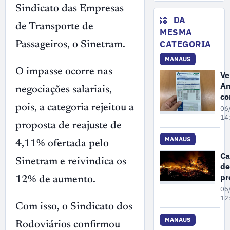
ar
Sindicato das Empresas
co
DA
de Transporte de
de
MESMA
in
CATEGORIA
Passageiros, o Sinetram.
ao
MANAUS
ga
O impasse ocorre nas
Ve
Am
negociações salariais,
co
e
pois, a categoria rejeitou a
06
M
14
proposta de reajuste de
re
au
MANAUS
4,11% ofertada pelo
de
C
3
Sinetram e reivindica os
de
co
pr
12% de aumento.
lu
a
06
qu
12
Com isso, o Sindicato dos
é 
ne
MANAUS
Rodoviários confirmou