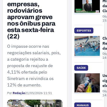
Mi
empresas,
da
rodoviários
Ci
pa
aprovam greve
06
ne
15
nos ônibus para
se
esta sexta-feira
fe
ESPORTES
(22)
da
Cl
en
Re
de
O impasse ocorre nas
da
re
negociações salariais, pois,
Cr
06
no
su
14
a categoria rejeitou a
de
proposta de reajuste de
co
SAÚDE
4,11% ofertada pelo
po
Us
Sinetram e reivindica os
an
ci
ap
12% de aumento.
el
co
po
06
em
Por
Redação
21/05/2026 11:51
au
14
os
à 
MANAUS