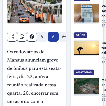
bu
Ve
Am
co
e
06
M
14
re
au
SAÚDE
A-
A
A+
de
Co
3
te
co
Os rodoviários de
at
lu
fí
06
Manaus anunciam greve
ar
14
ex
de ônibus para esta sexta-
cu
AMAZONAS
feira, dia 22, após a
es
M
ac
reunião realizada nessa
Ju
quarta, 20, encerrar sem
pa
06
Fa
12
um acordo com o
re