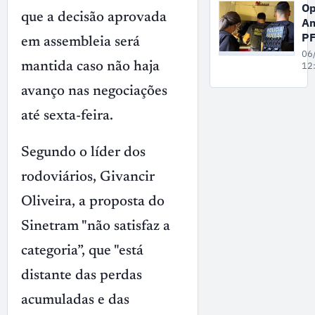
qu
Op
fe
que a decisão aprovada
Am
e
P
em assembleia será
M
pr
06
su
mantida caso não haja
12
de
avanço nas negociações
ex
se
até sexta-feira.
in
na
Segundo o líder dos
in
rodoviários, Givancir
Oliveira, a proposta do
Sinetram "não satisfaz a
categoria”, que "está
distante das perdas
acumuladas e das