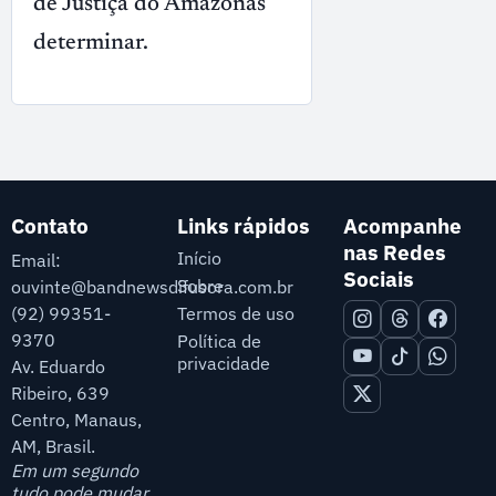
de Justiça do Amazonas
determinar.
Contato
Links rápidos
Acompanhe
nas Redes
Início
Email:
Sociais
Sobre
ouvinte@bandnewsdifusora.com.br
Termos de uso
(92) 99351-
9370
Política de
privacidade
Av. Eduardo
Ribeiro, 639
Centro, Manaus,
AM, Brasil.
Em um segundo
tudo pode mudar