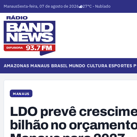
Manaus
Sexta-feira, 07 de agosto de 2026
27°C - Nublado
AMAZONAS
MANAUS
BRASIL
MUNDO
CULTURA
ESPORTES
P
MANAUS
LDO prevê crescimen
bilhão no orçamento