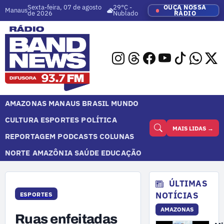
Sexta-feira, 07 de agosto
29°C -
OUÇA NOSSA
Manaus
de 2026
Nublado
RÁDIO
AMAZONAS
MANAUS
BRASIL
MUNDO
CULTURA
ESPORTES
POLÍTICA
MAIS LIDAS →
REPORTAGEM
PODCASTS
COLUNAS
NORTE
AMAZÔNIA
SAÚDE
EDUCAÇÃO
ÚLTIMAS
NOTÍCIAS
ESPORTES
AMAZONAS
Ruas enfeitadas