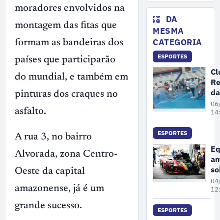
ar
moradores envolvidos na
co
DA
montagem das fitas que
de
MESMA
in
CATEGORIA
formam as bandeiras dos
ao
ESPORTES
ga
países que participarão
Cl
do mundial, e também em
Re
da
pinturas dos craques no
Cr
06
asfalto.
su
14
de
co
ESPORTES
A rua 3, no bairro
po
Eq
an
Alvorada, zona Centro-
am
ap
so
Oeste da capital
co
pó
04
em
amazonense, já é um
ge
12
4ª
grande sucesso.
do
ESPORTES