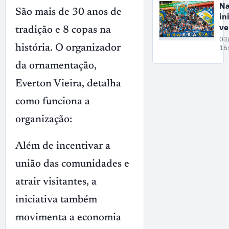
to
Na
Mi
São mais de 30 anos de
in
ve
tradição e 8 copas na
in
03
história. O organizador
pa
16
co
da ornamentação,
AB
Ar
Everton Vieira, detalha
Am
como funciona a
organização:
Além de incentivar a
união das comunidades e
atrair visitantes, a
iniciativa também
movimenta a economia