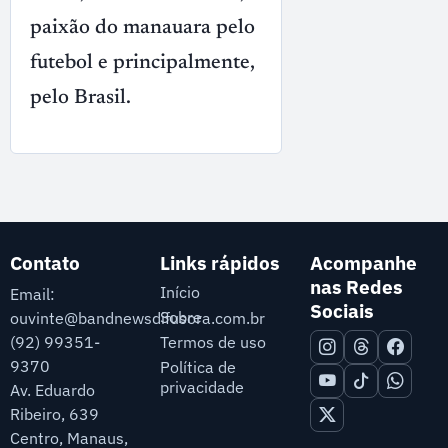
paixão do manauara pelo
futebol e principalmente,
pelo Brasil.
Contato
Links rápidos
Acompanhe
nas Redes
Início
Email:
Sociais
Sobre
ouvinte@bandnewsdifusora.com.br
Termos de uso
(92) 99351-
9370
Política de
privacidade
Av. Eduardo
Ribeiro, 639
Centro, Manaus,