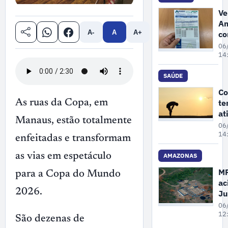
bu
Ve
Am
co
A-
A
A+
e
06
M
14
re
au
SAÚDE
de
Co
3
te
As ruas da Copa, em
co
at
lu
Manaus, estão totalmente
fí
06
ar
14
enfeitadas e transformam
ex
cu
as vias em espetáculo
AMAZONAS
es
M
para a Copa do Mundo
ac
2026.
Ju
pa
06
Fa
12
São dezenas de
re