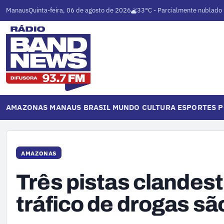
Manaus
Quinta-feira, 06 de agosto de 2026
33°C - Parcialmente nublado
AMAZONAS
MANAUS
BRASIL
MUNDO
CULTURA
ESPORTES
P
AMAZONAS
Três pistas clandes
tráfico de drogas s