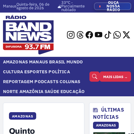
33°C -
OUÇA
Quinta-feira, 06 de
Manaus
Parcialmente
NOSSA
agosto de 2026
nublado
RÁDIO
AMAZONAS
MANAUS
BRASIL
MUNDO
CULTURA
ESPORTES
POLÍTICA
MAIS LIDAS →
REPORTAGEM
PODCASTS
COLUNAS
NORTE
AMAZÔNIA
SAÚDE
EDUCAÇÃO
ÚLTIMAS
NOTÍCIAS
AMAZONAS
AMAZONAS
Quinto