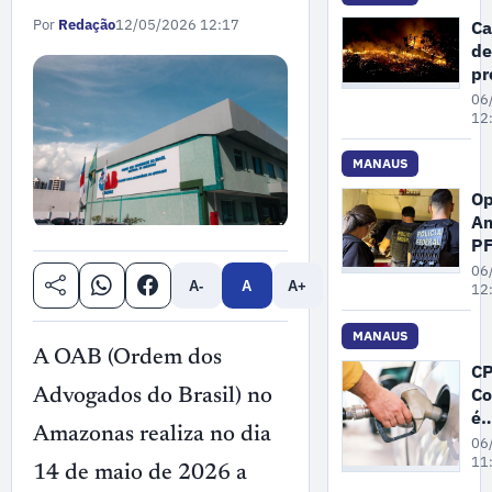
em
C
Por
Redação
12/05/2026 12:17
ve
de
no
pr
a
06
qu
12
é 
ne
MANAUS
qu
Op
fe
Am
e
P
M
pr
06
A-
A
A+
su
12
de
ex
MANAUS
A OAB (Ordem dos
se
CP
in
Co
Advogados do Brasil) no
na
é
in
Amazonas realiza no dia
pr
06
na
11
14 de maio de 2026 a
já