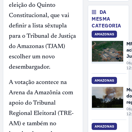
ma
eleição do Quinto
me
DA
Constitucional, que vai
de
MESMA
as
CATEGORIA
definir a lista sêxtupla
ne
AMAZONAS
para o Tribunal de Justiça
M
do Amazonas (TJAM)
ac
Ju
escolher um novo
pa
06
desembargador.
Fa
12
re
ar
AMAZONAS
A votação acontece na
co
Mu
de
Arena da Amazônia com
do
in
re
apoio do Tribunal
ao
qu
06
ga
Regional Eleitoral (TRE-
do
12
“m
AM) e também no
ru
AMAZONAS