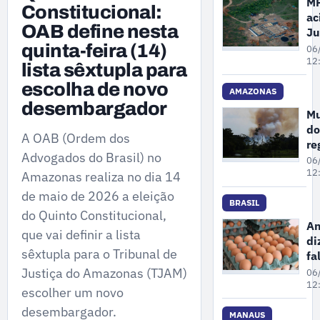
M
Constitucional:
ac
OAB define nesta
Ju
pa
quinta-feira (14)
06
Fa
12
lista sêxtupla para
re
escolha de novo
ar
AMAZONAS
desembargador
co
Mu
de
do
in
A OAB (Ordem dos
re
ao
Advogados do Brasil) no
qu
06
ga
do
12
Amazonas realiza no dia 14
“m
de maio de 2026 a eleição
ru
BRASIL
do Quinto Constitucional,
ne
An
que vai definir a lista
qu
di
fe
sêxtupla para o Tribunal de
fa
pl
Justiça do Amazonas (TJAM)
06
pe
12
escolher um novo
fo
desembargador.
en
MANAUS