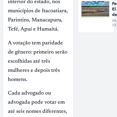
ne
interior do estado, nos
F
qu
El
municípios de Itacoatiara,
fe
de
in
Parintins, Manacapuru,
04
se
13
Tefé, Apuí e Humaitá.
A
at
A votação tem paridade
de gênero: primeiro serão
escolhidas até três
mulheres e depois três
homens.
Cada advogado ou
advogada pode votar em
até seis nomes diferentes,