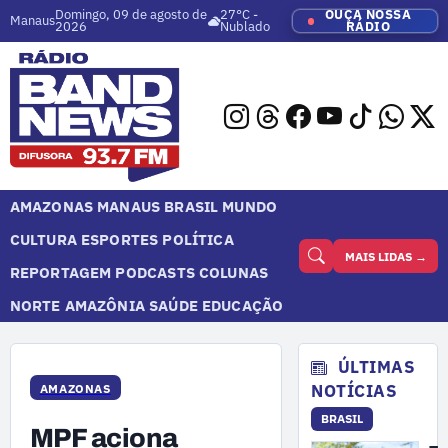
Domingo, 09 de agosto de
27°C -
OUÇA NOSSA
Manaus
2026
Nublado
RÁDIO
AMAZONAS
MANAUS
BRASIL
MUNDO
CULTURA
ESPORTES
POLÍTICA
MAIS LIDAS →
REPORTAGEM
PODCASTS
COLUNAS
NORTE
AMAZÔNIA
SAÚDE
EDUCAÇÃO
ÚLTIMAS
NOTÍCIAS
AMAZONAS
BRASIL
MPF aciona