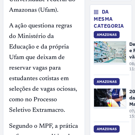
No
de
Amazonas (Ufam).
ex
DA
il
MESMA
ma
CATEGORIA
A ação questiona regras
no
AMAZONAS
A
do Ministério da
De
Educação e da própria
e 
vã
Ufam que deixam de
fi
08
reservar vagas para
ex
11
de
estudantes cotistas em
de
AMAZONAS
cl
seleções de vagas ociosas,
20
e
da
como no Processo
fa
Ma
e
Pe
Seletivo Extramacro.
07
dr
A
15
re
Segundo o MPF, a prática
68
AMAZONAS