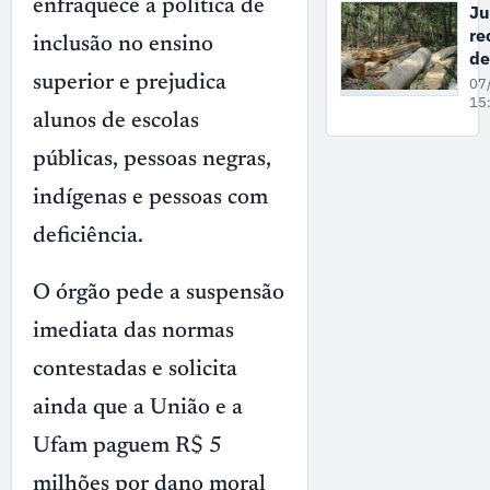
de
enfraquece a política de
Ju
de
re
inclusão no ensino
vi
de
co
co
superior e prejudica
07
mu
gr
15
em
alunos de escolas
su
de
públicas, pessoas negras,
ex
il
indígenas e pessoas com
ma
deficiência.
no
A
O órgão pede a suspensão
imediata das normas
contestadas e solicita
ainda que a União e a
Ufam paguem R$ 5
milhões por dano moral