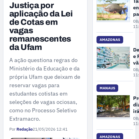
Ta
Justiça por
en
aplicação da Lei
pa
de
de Cotas em
08
es
11
vagas
am
remanescentes
de
AMAZONAS
da Ufam
ex
De
do
e 
Mi
A ação questiona regras do
vã
do
Ministério da Educação e da
fi
08
Am
ex
11
própria Ufam que deixam de
de
reservar vagas para
de
MANAUS
estudantes cotistas em
cl
Pr
seleções de vagas ociosas,
e
di
fa
como no Processo Seletivo
ir
e
ma
Extramacro.
08
dr
ár
11
Por
Redação
21/05/2026 12:41
em
pr
AMAZONAS