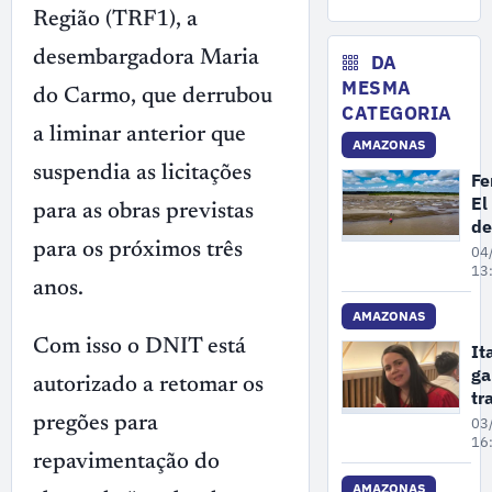
pa
Região (TRF1), a
c
nã
desembargadora Maria
DA
co
MESMA
do Carmo, que derrubou
at
CATEGORIA
da
a liminar anterior que
AMAZONAS
suspendia as licitações
F
El
para as obras previstas
de
in
para os próximos três
04
se
13
anos.
A
at
AMAZONAS
Com isso o DNIT está
It
ga
autorizado a retomar os
tr
do
pregões para
03
da
16
repavimentação do
am
mo
AMAZONAS