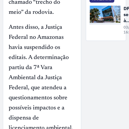
chamado “trecho do
Es
D
meio” da rodovia.
se
à
di
Antes disso, a Justiça
03
pa
16
Federal no Amazonas
ac
in
havia suspendido os
do
Si
editais. A determinação
de
partiu da 7ª Vara
Pr
e
Ambiental da Justiça
Co
à 
Federal, que atendeu a
questionamentos sobre
possíveis impactos e a
dispensa de
licenciamento ambiental.