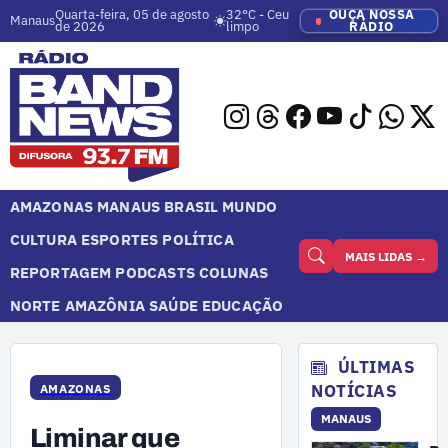
Quarta-feira, 05 de agosto
32°C - Ceu
OUÇA NOSSA
Manaus
de 2026
limpo
RÁDIO
AMAZONAS
MANAUS
BRASIL
MUNDO
CULTURA
ESPORTES
POLÍTICA
MAIS LIDAS →
REPORTAGEM
PODCASTS
COLUNAS
NORTE
AMAZÔNIA
SAÚDE
EDUCAÇÃO
ÚLTIMAS
NOTÍCIAS
AMAZONAS
MANAUS
Liminar que