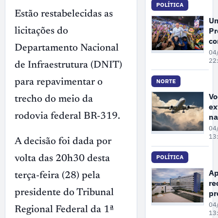
POLÍTICA
c
Estão restabelecidas as
vi
Un
Al
Pr
licitações do
Ne
co
co
Departamento Nacional
Ro
04
ao
Ci
22
de Infraestrutura (DNIT)
Se
Se
re
NORTE
para repavimentar o
Wi
Vo
trecho do meio da
di
ex
Se
rodovia federal BR-319.
na
No
04
ba
13
A decisão foi dada por
re
de
POLÍTICA
volta das 20h30 desta
pa
Ap
terça-feira (28) pela
no
re
pr
pr
presidente do Tribunal
se
da
04
Regional Federal da 1ª
fa
13