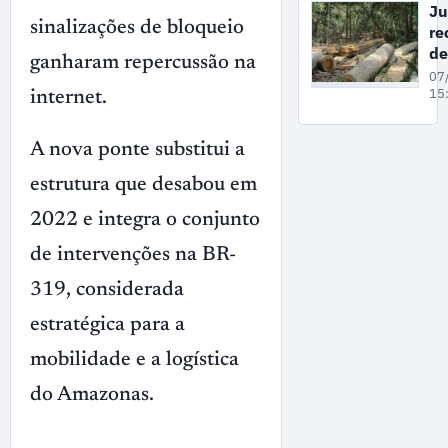
de
Ju
de
sinalizações de bloqueio
re
vi
de
ganharam repercussão na
co
co
07
mu
gr
15
internet.
em
su
de
A nova ponte substitui a
ex
il
estrutura que desabou em
ma
2022 e integra o conjunto
no
A
de intervenções na BR-
319, considerada
estratégica para a
mobilidade e a logística
do Amazonas.