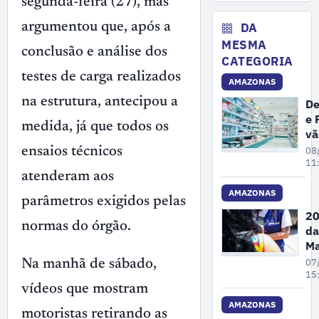
segunda-feira (27), mas
No
de
ex
DA
argumentou que, após a
il
MESMA
conclusão e análise dos
ma
CATEGORIA
no
testes de carga realizados
AMAZONAS
A
na estrutura, antecipou a
De
e 
medida, já que todos os
vã
fi
ensaios técnicos
08
ex
11
atenderam aos
de
de
AMAZONAS
parâmetros exigidos pelas
cl
20
e
normas do órgão.
da
fa
Ma
e
Pe
07
Na manhã de sábado,
dr
A
15
vídeos que mostram
re
68
AMAZONAS
motoristas retirando as