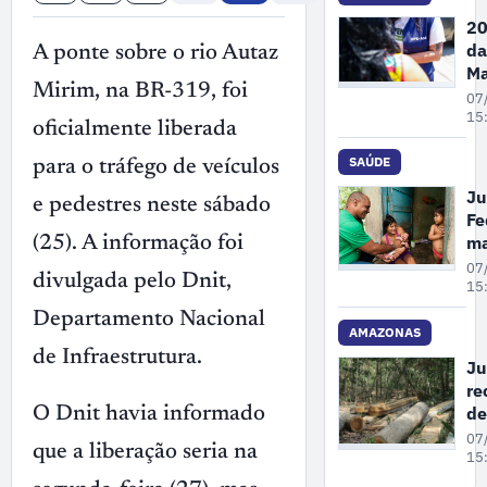
de
20
Ga
da
A ponte sobre o rio Autaz
no
Ma
Mirim, na BR-319, foi
Pe
07
A
15
oficialmente liberada
re
68
SAÚDE
para o tráfego de veículos
de
Ju
e pedestres neste sábado
de
Fe
vi
m
(25). A informação foi
co
un
07
mu
divulgada pelo Dnit,
cr
15
em
pl
Departamento Nacional
at
AMAZONAS
pr
de Infraestrutura.
Ju
à 
re
pa
de
O Dnit havia informado
in
co
07
em
que a liberação seria na
gr
15
Ol
su