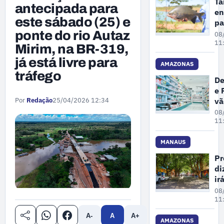
Ta
antecipada para
en
este sábado (25) e
pa
de
ponte do rio Autaz
08
es
11
Mirim, na BR-319,
am
já está livre para
de
AMAZONAS
tráfego
ex
De
do
e 
Mi
vã
Por
Redação
25/04/2026 12:34
do
fi
08
Am
ex
11
de
de
MANAUS
cl
Pr
e
di
fa
ir
e
ma
08
dr
ár
11
em
A-
A
A+
pr
AMAZONAS