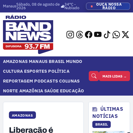
Sábado, 08 de agosto de
34°C -
OUÇA NOSSA
Manaus
2026
Nublado
RÁDIO
AMAZONAS
MANAUS
BRASIL
MUNDO
CULTURA
ESPORTES
POLÍTICA
MAIS LIDAS →
REPORTAGEM
PODCASTS
COLUNAS
NORTE
AMAZÔNIA
SAÚDE
EDUCAÇÃO
ÚLTIMAS
NOTÍCIAS
AMAZONAS
BRASIL
Liberação é