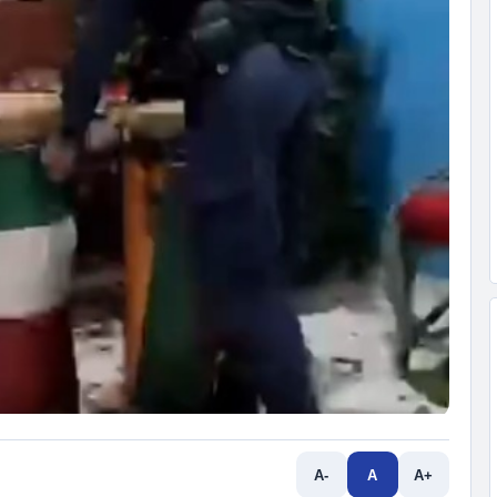
A-
A
A+