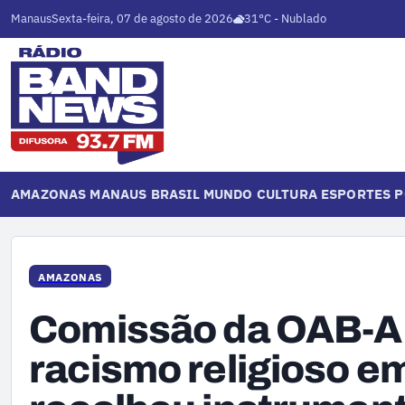
Manaus
Sexta-feira, 07 de agosto de 2026
31°C - Nublado
AMAZONAS
MANAUS
BRASIL
MUNDO
CULTURA
ESPORTES
P
AMAZONAS
Comissão da OAB-AM
racismo religioso e