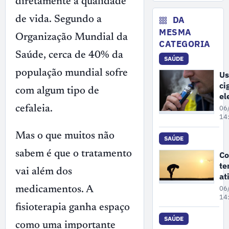
diretamente a qualidade
ar
co
DA
de vida. Segundo a
de
MESMA
Organização Mundial da
in
CATEGORIA
ao
Saúde, cerca de 40% da
SAÚDE
ga
população mundial sofre
Us
ci
com algum tipo de
el
po
cefaleia.
06
au
14
os
Mas o que muitos não
à 
SAÚDE
bu
sabem é que o tratamento
Co
te
vai além dos
at
fí
06
medicamentos. A
ar
14
fisioterapia ganha espaço
ex
cu
SAÚDE
como uma importante