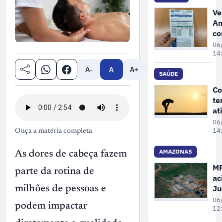
bu
Ve
Am
co
e
06
M
14
re
A-
A
A+
au
SAÚDE
de
Co
3
te
co
at
lu
fí
06
ar
14
Ouça a matéria completa
ex
cu
AMAZONAS
As dores de cabeça fazem
es
M
parte da rotina de
ac
Ju
milhões de pessoas e
pa
06
podem impactar
Fa
12
re