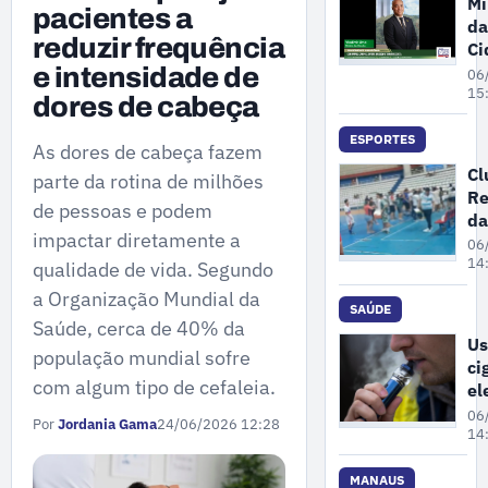
Mi
pacientes a
da
reduzir frequência
Ci
pa
e intensidade de
06
ne
15
dores de cabeça
se
fe
ESPORTES
As dores de cabeça fazem
da
Cl
parte da rotina de milhões
en
Re
de
de pessoas e podem
da
re
impactar diretamente a
Cr
06
no
su
14
qualidade de vida. Segundo
de
a Organização Mundial da
co
SAÚDE
Saúde, cerca de 40% da
po
Us
população mundial sofre
an
ci
ap
com algum tipo de cefaleia.
el
co
po
06
em
Por
Jordania Gama
24/06/2026 12:28
au
14
os
à 
MANAUS