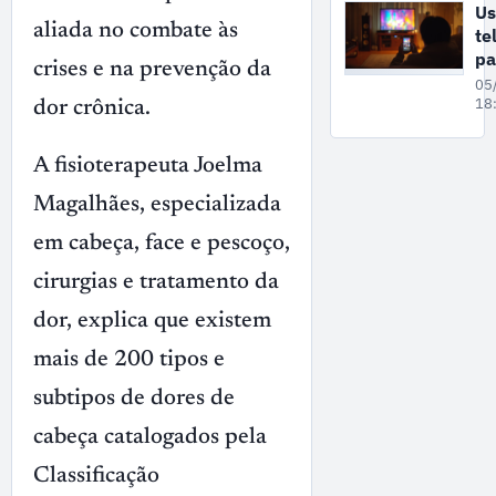
es
Us
aliada no combate às
te
pa
crises e na prevenção da
de
05
nã
18
dor crônica.
re
e 
A fisioterapeuta Joelma
o 
de
Magalhães, especializada
re
em cabeça, face e pescoço,
cirurgias e tratamento da
dor, explica que existem
mais de 200 tipos e
subtipos de dores de
cabeça catalogados pela
Classificação