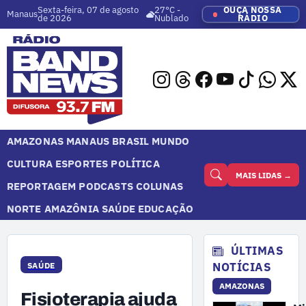
Sexta-feira, 07 de agosto
27°C -
OUÇA NOSSA
Manaus
de 2026
Nublado
RÁDIO
AMAZONAS
MANAUS
BRASIL
MUNDO
CULTURA
ESPORTES
POLÍTICA
MAIS LIDAS →
REPORTAGEM
PODCASTS
COLUNAS
NORTE
AMAZÔNIA
SAÚDE
EDUCAÇÃO
ÚLTIMAS
NOTÍCIAS
SAÚDE
AMAZONAS
Fisioterapia ajuda