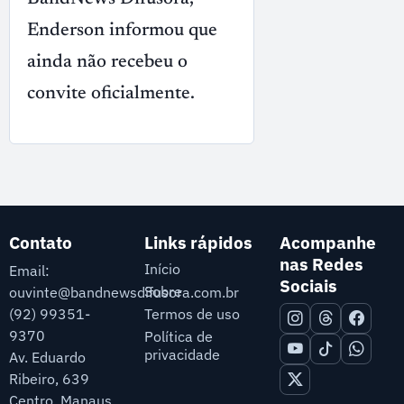
Enderson informou que
ainda não recebeu o
convite oficialmente.
Contato
Links rápidos
Acompanhe
nas Redes
Início
Email:
Sociais
Sobre
ouvinte@bandnewsdifusora.com.br
Termos de uso
(92) 99351-
9370
Política de
privacidade
Av. Eduardo
Ribeiro, 639
Centro, Manaus,