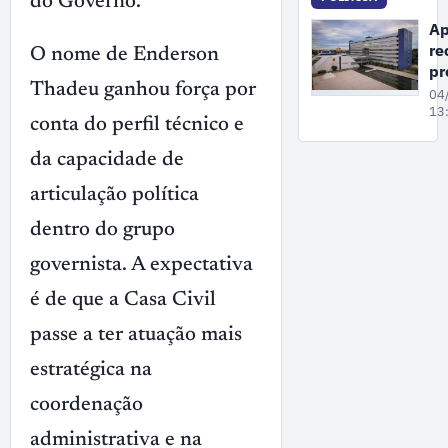
do Governo.
Wi
Ap
di
re
O nome de Enderson
Se
pr
Thadeu ganhou força por
da
04
fa
13
conta do perfil técnico e
pa
c
da capacidade de
nã
articulação política
co
at
dentro do grupo
da
governista. A expectativa
é de que a Casa Civil
passe a ter atuação mais
estratégica na
coordenação
administrativa e na