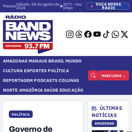
Sábado, 08 de agosto de
26°C - Ceu
OUÇA NOSSA
Manaus
2026
limpo
RÁDIO
AMAZONAS
MANAUS
BRASIL
MUNDO
CULTURA
ESPORTES
POLÍTICA
MAIS LIDAS →
REPORTAGEM
PODCASTS
COLUNAS
NORTE
AMAZÔNIA
SAÚDE
EDUCAÇÃO
ÚLTIMAS
NOTÍCIAS
POLÍTICA
AMAZONAS
Governo de