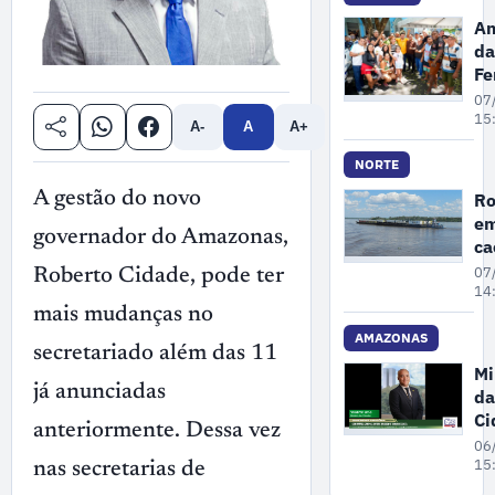
ex
Am
il
da
ma
Fe
no
P
07
A
se
15
A-
A
A+
re
po
NORTE
pr
Ro
A gestão do novo
de
em
Ga
governador do Amazonas,
c
3
07
Roberto Cidade, pode ter
pr
14
se
mais mudanças no
de
AMAZONAS
secretariado além das 11
Mi
já anunciadas
da
Ci
anteriormente. Dessa vez
pa
06
ne
15
nas secretarias de
se