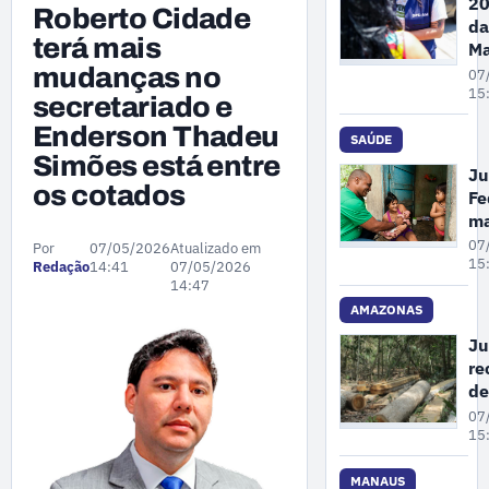
20
Roberto Cidade
da
terá mais
Ma
Pe
mudanças no
07
A
15
secretariado e
re
Enderson Thadeu
68
SAÚDE
Simões está entre
de
Ju
de
os cotados
Fe
vi
m
co
un
07
Por
07/05/2026
Atualizado em
mu
cr
15
Redação
14:41
07/05/2026
em
14:47
pl
at
AMAZONAS
pr
Ju
à 
re
pa
de
in
co
07
em
gr
15
Ol
su
No
de
MANAUS