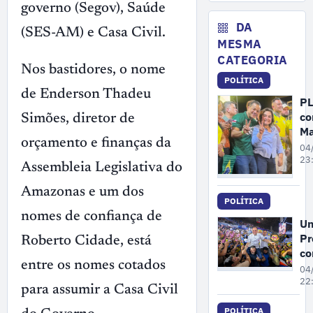
governo (Segov), Saúde
fe
da
DA
(SES-AM) e Casa Civil.
en
MESMA
de
CATEGORIA
re
Nos bastidores, o nome
POLÍTICA
no
de Enderson Thadeu
PL
co
Simões, diretor de
Ma
orçamento e finanças da
Ca
04
c
23
Assembleia Legislativa do
Co
An
Amazonas e um dos
POLÍTICA
c
nomes de confiança de
vi
Un
Al
Pr
Roberto Cidade, está
Ne
co
co
entre os nomes cotados
Ro
04
ao
Ci
22
para assumir a Casa Civil
Se
Se
re
POLÍTICA