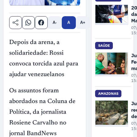
de
20
Ga
da
no
Ma
A-
A
A+
Pe
07
A
15
re
Depois da arena, a
68
SAÚDE
de
solidariedade: Rossi
Ju
de
Fe
convoca torcida azul para
vi
m
co
un
ajudar venezuelanos
07
mu
cr
15
em
pl
Os assuntos foram
at
AMAZONAS
pr
abordados na Coluna de
Ju
à 
re
Política, da jornalista
pa
de
in
co
Rosiene Carvalho no
07
em
gr
15
Ol
jornal BandNews
su