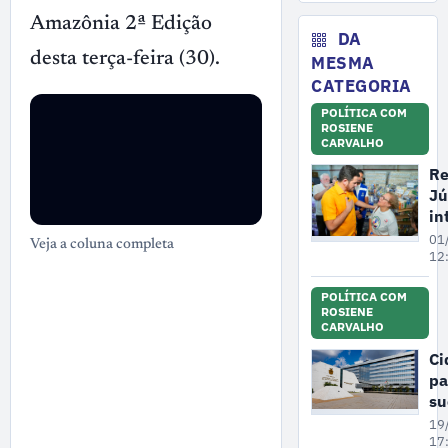
No
de
Amazônia 2ª Edição
ex
DA
il
desta terça-feira (30).
MESMA
ma
CATEGORIA
no
POLÍTICA COM
A
ROSIENE
CARVALHO
Re
Jú
in
di
01
Veja a coluna completa
en
12
mu
POLÍTICA COM
af
ROSIENE
na
CARVALHO
Ve
Ci
e
pa
Go
su
Fe
na
ap
19
A
17
te