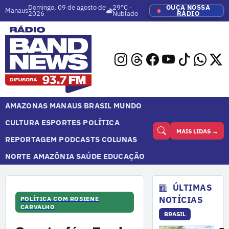
Domingo, 09 de agosto de
29°C -
OUÇA NOSSA
Manaus
2026
Nublado
RÁDIO
AMAZONAS
MANAUS
BRASIL
MUNDO
CULTURA
ESPORTES
POLÍTICA
MAIS LIDAS →
REPORTAGEM
PODCASTS
COLUNAS
NORTE
AMAZÔNIA
SAÚDE
EDUCAÇÃO
ÚLTIMAS
NOTÍCIAS
POLÍTICA COM ROSIENE
CARVALHO
BRASIL