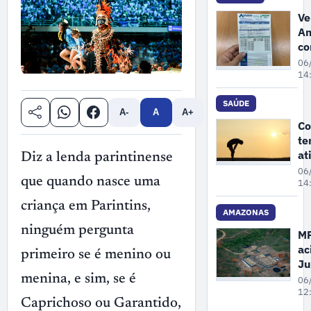
bu
Ve
Am
co
e
06
M
14
re
au
SAÚDE
A-
A
A+
de
Co
3
te
co
at
Diz a lenda parintinense
lu
fí
06
que quando nasce uma
ar
14
ex
criança em Parintins,
cu
AMAZONAS
es
ninguém pergunta
M
ac
primeiro se é menino ou
Ju
pa
menina, e sim, se é
06
Fa
12
Caprichoso ou Garantido,
re