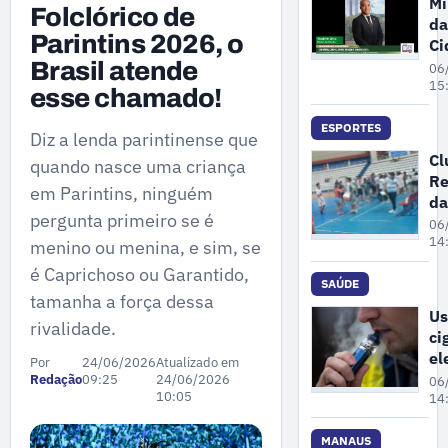
Mi
Folclórico de
da
Parintins 2026, o
Ci
pa
Brasil atende
06
ne
15
esse chamado!
se
fe
ESPORTES
Diz a lenda parintinense que
da
Cl
quando nasce uma criança
en
Re
de
em Parintins, ninguém
da
re
pergunta primeiro se é
Cr
06
no
su
14
menino ou menina, e sim, se
de
é Caprichoso ou Garantido,
co
SAÚDE
tamanha a força dessa
po
Us
rivalidade.
an
ci
ap
el
Por
24/06/2026
Atualizado em
co
po
Redação
09:25
24/06/2026
06
em
10:05
au
14
os
à 
MANAUS