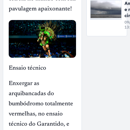
ma
A
ca
e 
pavulagem apaixonante!
Br
ci
ap
es
09
An
do
13
es
al
ch
co
de
de
Ensaio técnico
Enxergar as
arquibancadas do
bumbódromo totalmente
vermelhas, no ensaio
técnico do Garantido, e