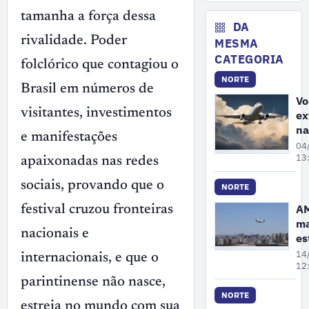
ar
tamanha a força dessa
co
DA
de
rivalidade. Poder
MESMA
in
CATEGORIA
folclórico que contagiou o
ao
NORTE
ga
Brasil em números de
Vo
visitantes, investimentos
ex
na
e manifestações
No
04
ba
13
apaixonadas nas redes
re
sociais, provando que o
de
NORTE
pa
AM
festival cruzou fronteiras
no
ma
pr
nacionais e
es
se
do
14
internacionais, e que o
t
12
pa
parintinense não nasce,
aé
NORTE
estreia no mundo com sua