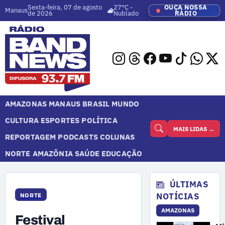
Sexta-feira, 07 de agosto
27°C -
OUÇA NOSSA
Manaus
de 2026
Nublado
RÁDIO
AMAZONAS
MANAUS
BRASIL
MUNDO
CULTURA
ESPORTES
POLÍTICA
MAIS LIDAS →
REPORTAGEM
PODCASTS
COLUNAS
NORTE
AMAZÔNIA
SAÚDE
EDUCAÇÃO
ÚLTIMAS
NOTÍCIAS
NORTE
AMAZONAS
Festival