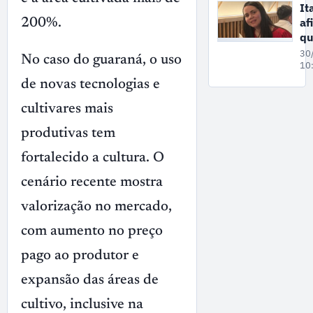
en
It
co
af
200%.
do
q
Ni
pr
30
No caso do guaraná, o uso
as
10
à 
de novas tecnologias e
de
cultivares mais
am
mo
produtivas tem
Es
fortalecido a cultura. O
cenário recente mostra
valorização no mercado,
com aumento no preço
pago ao produtor e
expansão das áreas de
cultivo, inclusive na