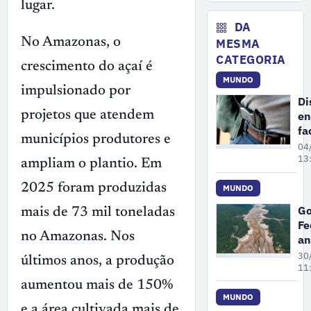
lugar.
fe
da
DA
en
No Amazonas, o
MESMA
de
CATEGORIA
crescimento do açaí é
re
MUNDO
no
impulsionado por
Di
projetos que atendem
en
fa
municípios produtores e
br
04
ch
13
ampliam o plantio. Em
Gu
2025 foram produzidas
Fr
MUNDO
e
Go
mais de 73 mil toneladas
pr
Fe
au
no Amazonas. Nos
an
R$
30
últimos anos, a produção
pa
11
re
aumentou mais de 150%
No
MUNDO
e a área cultivada mais de