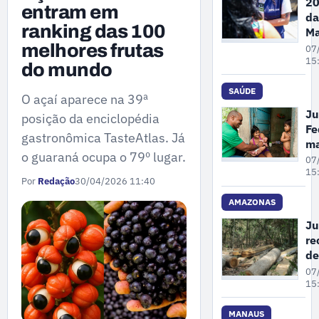
20
entram em
da
ranking das 100
Ma
Pe
melhores frutas
07
A
15
do mundo
re
68
SAÚDE
O açaí aparece na 39ª
de
Ju
posição da enciclopédia
de
Fe
vi
gastronômica TasteAtlas. Já
m
co
o guaraná ocupa o 79º lugar.
un
07
mu
cr
15
em
Por
Redação
30/04/2026 11:40
pl
at
AMAZONAS
pr
Ju
à 
re
pa
de
in
co
07
em
gr
15
Ol
su
No
de
MANAUS