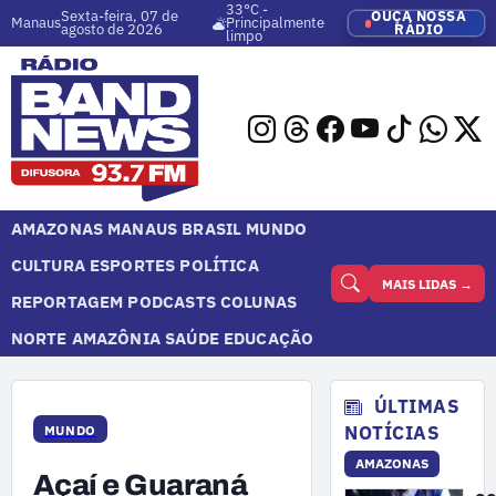
33°C -
Sexta-feira, 07 de
OUÇA NOSSA
Manaus
Principalmente
agosto de 2026
RÁDIO
limpo
AMAZONAS
MANAUS
BRASIL
MUNDO
CULTURA
ESPORTES
POLÍTICA
MAIS LIDAS →
REPORTAGEM
PODCASTS
COLUNAS
NORTE
AMAZÔNIA
SAÚDE
EDUCAÇÃO
ÚLTIMAS
NOTÍCIAS
MUNDO
AMAZONAS
Açaí e Guaraná