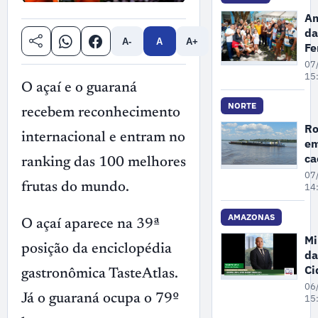
ex
Am
il
da
ma
A-
A
A+
Fe
no
P
07
A
se
15
O açaí e o guaraná
re
po
NORTE
recebem reconhecimento
pr
Ro
de
internacional e entram no
em
Ga
c
ranking das 100 melhores
3
07
frutas do mundo.
pr
14
se
de
AMAZONAS
O açaí aparece na 39ª
Mi
posição da enciclopédia
da
Ci
gastronômica TasteAtlas.
pa
06
ne
Já o guaraná ocupa o 79º
15
se