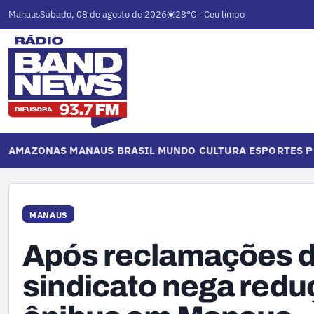
Manaus
Sábado, 08 de agosto de 2026
28°C - Ceu limpo
AMAZONAS
MANAUS
BRASIL
MUNDO
CULTURA
ESPORTES
P
MANAUS
Após reclamações d
sindicato nega reduç