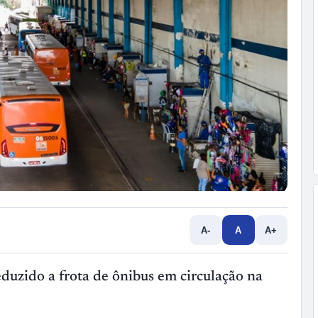
A-
A
A+
duzido a frota de ônibus em circulação na