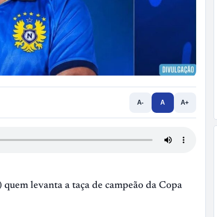
A-
A
A+
) quem levanta a taça de campeão da Copa