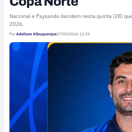
Copa Norte
Nacional e Paysandu decidem nesta quinta (28) qu
2026.
Por
Adeilson Albuquerque
27/05/2026 12:39