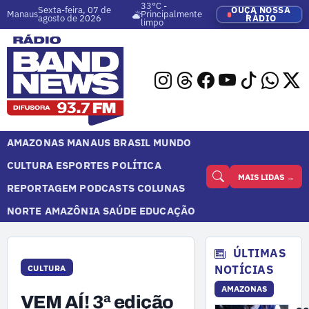
33°C -
Sexta-feira, 07 de
OUÇA NOSSA
Manaus
Principalmente
agosto de 2026
RÁDIO
limpo
AMAZONAS
MANAUS
BRASIL
MUNDO
CULTURA
ESPORTES
POLÍTICA
MAIS LIDAS →
REPORTAGEM
PODCASTS
COLUNAS
NORTE
AMAZÔNIA
SAÚDE
EDUCAÇÃO
ÚLTIMAS
NOTÍCIAS
CULTURA
AMAZONAS
VEM AÍ! 3ª edição