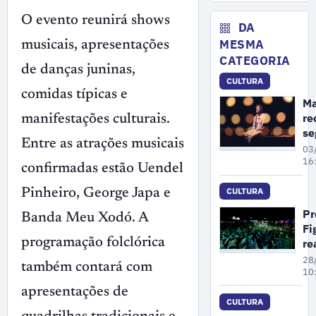
fe
O evento reunirá shows
da
DA
en
MESMA
musicais, apresentações
de
CATEGORIA
re
de danças juninas,
CULTURA
no
comidas típicas e
M
re
manifestações culturais.
se
Entre as atrações musicais
ed
03
Mo
16
confirmadas estão Uendel
Te
c
CULTURA
Pinheiro, George Japa e
ap
Pr
Banda Meu Xodó. A
na
Fi
gr
re
programação folclórica
pa
28
também contará com
qu
10
fe
apresentações de
a 
CULTURA