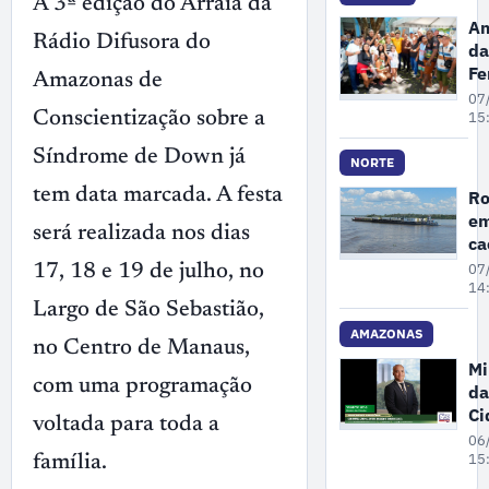
A 3ª edição do Arraiá da
ex
Am
il
Rádio Difusora do
da
ma
Fe
Amazonas de
no
P
07
A
se
15
Conscientização sobre a
re
Síndrome de Down já
po
NORTE
pr
tem data marcada. A festa
Ro
de
em
Ga
será realizada nos dias
c
3
07
17, 18 e 19 de julho, no
pr
14
Largo de São Sebastião,
se
de
AMAZONAS
no Centro de Manaus,
Mi
com uma programação
da
Ci
voltada para toda a
pa
06
ne
15
família.
se