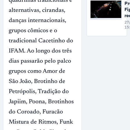
Fe
quadrilhas tradicionais e
Pr
Cu
Fi
alternativas, cirandas,
re
danças internacionais,
34
27
do
15
grupos cômicos e o
Cu
c
tradicional Cacetinho do
at
IFAM. Ao longo dos três
na
dias passarão pelo palco
grupos como Amor de
São João, Brotinho de
Petrópolis, Tradição do
Japiim, Poona, Brotinhos
do Coroado, Furacão
Mistura de Ritmos, Funk