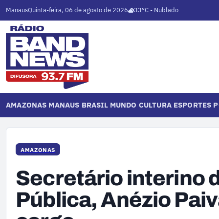
Manaus
Quinta-feira, 06 de agosto de 2026
33°C - Nublado
AMAZONAS
MANAUS
BRASIL
MUNDO
CULTURA
ESPORTES
P
AMAZONAS
Secretário interino
Pública, Anézio Paiv