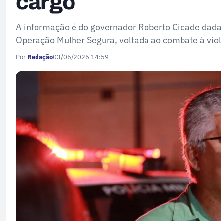
cargo
A informação é do governador Roberto Cidade dada 
Operação Mulher Segura, voltada ao combate à viol
Por
Redação
03/06/2026 14:59