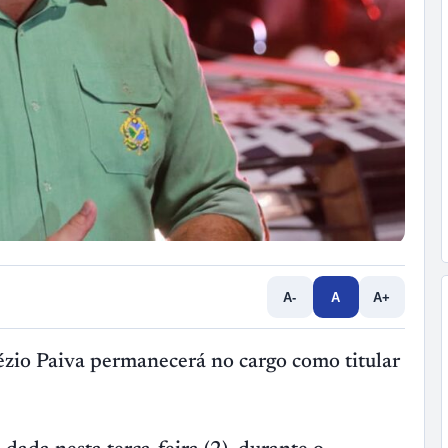
A-
A
A+
ézio Paiva permanecerá no cargo como titular