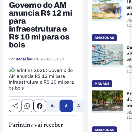
Ta
Governo do AM
en
anuncia R$ 12 mi
pa
de
para
08
es
11
infraestrutura e
am
R$ 10 mi para os
de
AMAZONAS
bois
ex
De
do
e 
Mi
vã
Por
Redação
04/06/2026 13:12
do
fi
08
Am
ex
11
de
de
MANAUS
cl
Pr
e
di
fa
ir
A-
A
A+
e
ma
08
dr
ár
11
em
Parintins vai receber
pr
AMAZONAS