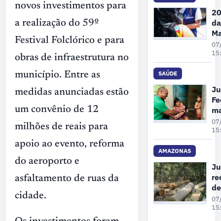
novos investimentos para
de
20
Ga
da
a realização do 59º
no
Ma
Festival Folclórico e para
Pe
07
A
15
obras de infraestrutura no
re
68
SAÚDE
município. Entre as
de
Ju
medidas anunciadas estão
de
Fe
vi
um convênio de 12
m
co
un
07
mu
milhões de reais para
cr
15
em
pl
apoio ao evento, reforma
at
AMAZONAS
do aeroporto e
pr
Ju
à 
re
asfaltamento de ruas da
pa
de
in
cidade.
co
07
em
gr
15
Ol
su