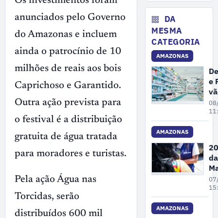
Os investimentos foram
No
de
ex
anunciados pelo Governo
DA
il
MESMA
do Amazonas e incluem
ma
CATEGORIA
no
ainda o patrocínio de 10
AMAZONAS
A
milhões de reais aos bois
De
e 
Caprichoso e Garantido.
vã
fi
Outra ação prevista para
08
ex
11
o festival é a distribuição
de
de
AMAZONAS
gratuita de água tratada
cl
20
e
para moradores e turistas.
da
fa
Ma
e
Pe
Pela ação Água nas
07
dr
A
15
Torcidas, serão
re
68
AMAZONAS
distribuídos 600 mil