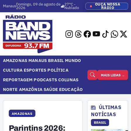
Domingo, 09 de agosto de
27°C -
OUÇA NOSSA
Manaus
2026
Nublado
RÁDIO
AMAZONAS
MANAUS
BRASIL
MUNDO
CULTURA
ESPORTES
POLÍTICA
MAIS LIDAS →
REPORTAGEM
PODCASTS
COLUNAS
NORTE
AMAZÔNIA
SAÚDE
EDUCAÇÃO
ÚLTIMAS
NOTÍCIAS
AMAZONAS
BRASIL
Parintins 2026: