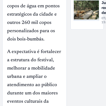
de
Ju
de
copos de água em pontos
re
vi
de
estratégicos da cidade e
co
co
07
mu
gr
15
outros 260 mil copos
em
su
personalizados para os
de
ex
dois bois-bumbás.
il
ma
A expectativa é fortalecer
no
A
a estrutura do festival,
melhorar a mobilidade
urbana e ampliar o
atendimento ao público
durante um dos maiores
eventos culturais da