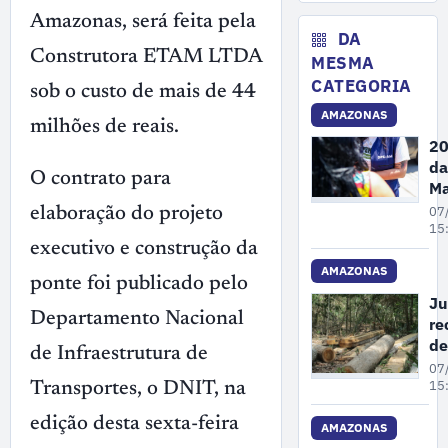
fe
Amazonas, será feita pela
da
DA
en
Construtora ETAM LTDA
MESMA
de
CATEGORIA
sob o custo de mais de 44
re
AMAZONAS
no
milhões de reais.
20
da
O contrato para
Ma
Pe
07
elaboração do projeto
A
15
executivo e construção da
re
68
AMAZONAS
ponte foi publicado pelo
de
Ju
de
Departamento Nacional
re
vi
de
de Infraestrutura de
co
co
07
mu
gr
15
Transportes, o DNIT, na
em
su
edição desta sexta-feira
de
AMAZONAS