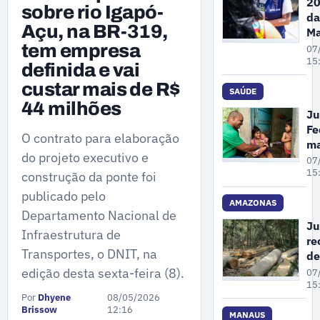
20
sobre rio Igapó-
da
Açu, na BR-319,
Ma
Pe
tem empresa
07
A
15
definida e vai
re
custar mais de R$
68
SAÚDE
44 milhões
de
Ju
de
Fe
vi
O contrato para elaboração
m
co
do projeto executivo e
un
07
mu
cr
15
construção da ponte foi
em
pl
publicado pelo
at
AMAZONAS
Departamento Nacional de
pr
Ju
Infraestrutura de
à 
re
pa
Transportes, o DNIT, na
de
in
co
edição desta sexta-feira (8).
07
em
gr
15
Ol
Por
Dhyene
08/05/2026
su
No
Brissow
12:16
de
MANAUS