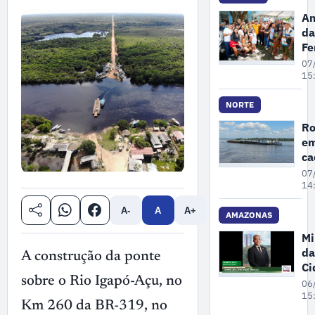
ex
Am
il
da
ma
Fe
no
P
07
A
se
15
re
po
NORTE
pr
Ro
de
em
Ga
c
3
07
pr
14
se
A-
A
A+
de
AMAZONAS
Mi
da
A construção da ponte
Ci
pa
sobre o Rio Igapó-Açu, no
06
ne
15
Km 260 da BR-319, no
se