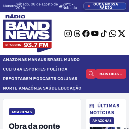
Sábado, 08 de agosto de
29°C -
OUÇA NOSSA
Manaus
2026
Nublado
RÁDIO
AMAZONAS
MANAUS
BRASIL
MUNDO
CULTURA
ESPORTES
POLÍTICA
MAIS LIDAS →
REPORTAGEM
PODCASTS
COLUNAS
NORTE
AMAZÔNIA
SAÚDE
EDUCAÇÃO
ÚLTIMAS
NOTÍCIAS
AMAZONAS
AMAZONAS
Obra da ponte