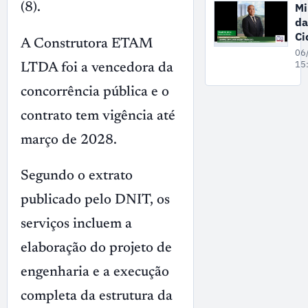
ex
Mi
(8).
il
da
ma
Ci
no
A Construtora ETAM
pa
06
A
ne
15
LTDA foi a vencedora da
se
concorrência pública e o
fe
da
contrato tem vigência até
en
de
março de 2028.
re
no
Segundo o extrato
publicado pelo DNIT, os
serviços incluem a
elaboração do projeto de
engenharia e a execução
completa da estrutura da