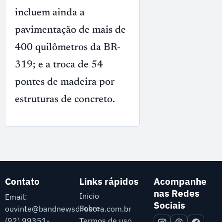
incluem ainda a
pavimentação de mais de
400 quilômetros da BR-
319; e a troca de 54
pontes de madeira por
estruturas de concreto.
Contato
Links rápidos
Acompanhe
nas Redes
Início
Email:
Sociais
Sobre
ouvinte@bandnewsdifusora.com.br
Termos de uso
(92) 99351-