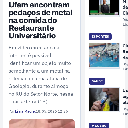
Mi
Ufam encontram
da
pedaços de metal
Ci
pa
na comida do
06
ne
15
Restaurante
se
Universitário
fe
ESPORTES
da
Cl
Em vídeo circulado na
en
Re
de
internet é possível
da
re
identificar um objeto muito
Cr
06
no
su
14
semelhante a um metal na
de
refeição de uma aluna de
co
SAÚDE
Geologia, durante almoço
po
Us
no RU do Setor Norte, nessa
an
ci
ap
quarta-feira (13).
el
co
po
06
em
Por
Lívia Maciel
18/05/2026 12:26
au
14
os
à 
MANAUS