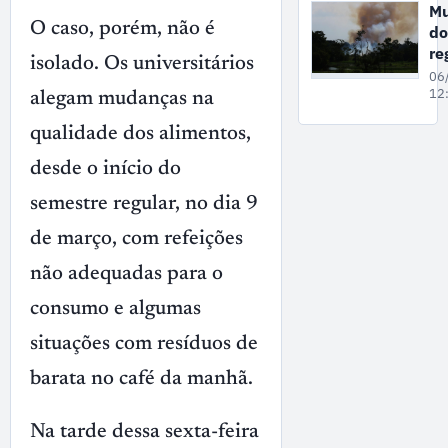
co
Mu
de
O caso, porém, não é
do
in
re
ao
isolado. Os universitários
qu
06
ga
do
12
alegam mudanças na
“m
qualidade dos alimentos,
ru
ne
desde o início do
qu
fe
semestre regular, no dia 9
de março, com refeições
não adequadas para o
consumo e algumas
situações com resíduos de
barata no café da manhã.
Na tarde dessa sexta-feira