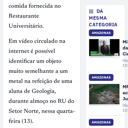
ar
comida fornecida no
co
DA
de
Restaurante
MESMA
in
CATEGORIA
Universitário.
ao
AMAZONAS
ga
Em vídeo circulado na
Mi
da
internet é possível
Ci
pa
06
identificar um objeto
ne
15
muito semelhante a um
se
fe
AMAZONAS
metal na refeição de uma
da
M
en
aluna de Geologia,
ac
de
Ju
durante almoço no RU do
re
pa
06
no
Fa
12
Setor Norte, nessa quarta-
re
feira (13).
ar
AMAZONAS