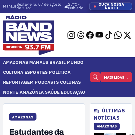
Sexta-feira, 07 de agosto
27°C -
OUÇA NOSSA
Manaus
de 2026
Nublado
RÁDIO
AMAZONAS
MANAUS
BRASIL
MUNDO
CULTURA
ESPORTES
POLÍTICA
MAIS LIDAS →
REPORTAGEM
PODCASTS
COLUNAS
NORTE
AMAZÔNIA
SAÚDE
EDUCAÇÃO
ÚLTIMAS
NOTÍCIAS
AMAZONAS
AMAZONAS
Estudantes da