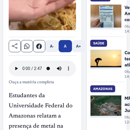
bu
Ve
Am
co
e
06
M
14
re
au
SAÚDE
A-
A
A+
de
Co
3
te
co
at
lu
fí
06
ar
14
ex
Ouça a matéria completa
cu
AMAZONAS
es
Estudantes da
M
ac
Universidade Federal do
Ju
pa
Amazonas relatam a
06
Fa
12
presença de metal na
re