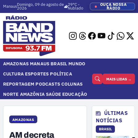
Domingo, 09 de agosto de
29°C -
OUÇA NOSSA
Manaus
2026
Nublado
RÁDIO
AMAZONAS
MANAUS
BRASIL
MUNDO
CULTURA
ESPORTES
POLÍTICA
MAIS LIDAS →
REPORTAGEM
PODCASTS
COLUNAS
NORTE
AMAZÔNIA
SAÚDE
EDUCAÇÃO
ÚLTIMAS
NOTÍCIAS
AMAZONAS
BRASIL
AM decreta