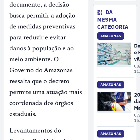
No
de
documento, a decisão
ex
DA
busca permitir a adoção
il
MESMA
ma
CATEGORIA
de medidas preventivas
no
AMAZONAS
A
para reduzir e evitar
De
danos à população e ao
e 
vã
meio ambiente. O
fi
08
Governo do Amazonas
ex
11
de
ressalta que o decreto
de
AMAZONAS
cl
permite uma atuação mais
20
e
da
coordenada dos órgãos
fa
Ma
e
Pe
estaduais.
07
dr
A
15
re
Levantamentos do
68
AMAZONAS