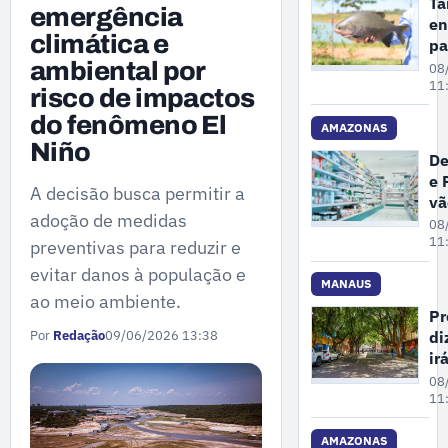
Ta
emergência
en
climática e
pa
de
ambiental por
08
es
11
risco de impactos
am
do fenômeno El
de
AMAZONAS
Niño
ex
De
do
e 
Mi
A decisão busca permitir a
vã
do
adoção de medidas
fi
08
Am
ex
11
preventivas para reduzir e
de
evitar danos à população e
de
MANAUS
ao meio ambiente.
cl
Pr
e
di
Por
Redação
09/06/2026 13:38
fa
ir
e
ma
08
dr
ár
11
em
pr
AMAZONAS