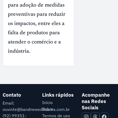
para adoção de medidas
preventivas para reduzir
os impactos, entre eles a
falta de produtos para
atender o comércio e a
indústria.
Contato
Links rápidos
Acompanhe
nas Redes
Início
Email:
Sociais
Sobre
ouvinte@bandnewsdifusora.com.br
Termos de uso
(92) 99351-