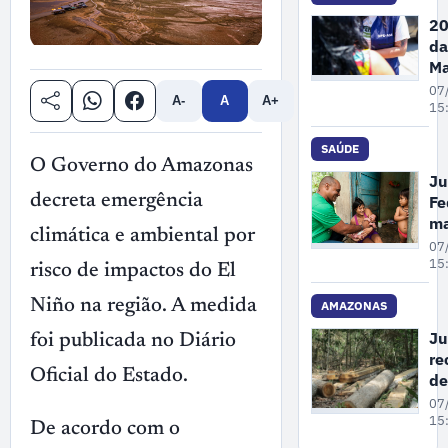
de
20
Ga
da
no
Ma
Pe
07
A-
A
A+
A
15
re
68
SAÚDE
O Governo do Amazonas
de
Ju
de
Fe
decreta emergência
vi
m
co
climática e ambiental por
un
07
mu
cr
15
risco de impactos do El
em
pl
at
Niño na região. A medida
AMAZONAS
pr
Ju
foi publicada no Diário
à 
re
pa
Oficial do Estado.
de
in
co
07
em
gr
15
De acordo com o
Ol
su