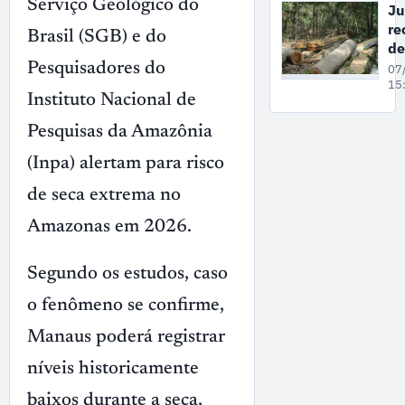
de
Serviço Geológico do
Ju
de
re
Brasil (SGB) e do
vi
de
co
co
Pesquisadores do
07
mu
gr
15
em
Instituto Nacional de
su
de
Pesquisas da Amazônia
ex
il
(Inpa) alertam para risco
ma
de seca extrema no
no
A
Amazonas em 2026.
Segundo os estudos, caso
o fenômeno se confirme,
Manaus poderá registrar
níveis historicamente
baixos durante a seca,