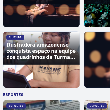
nacionais gratuitas
Cupuaçu
CULTURA
Ilustradora amazonense
conquista espaço na equipe
dos quadrinhos da Turma
da Mônica
VER MAIS
→
ESPORTES
ESPORTES
ESPORTES