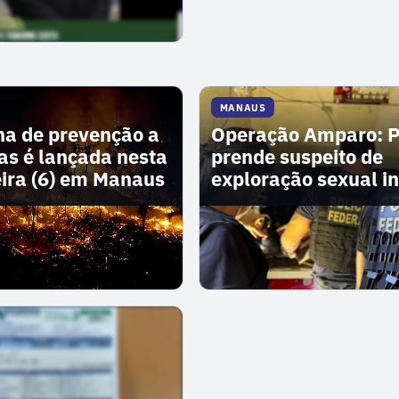
MANAUS
a de prevenção a
Operação Amparo: 
s é lançada nesta
prende suspeito de
eira (6) em Manaus
exploração sexual in
na internet