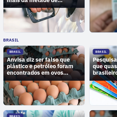
assinaturas necessárias
VER MAIS
→
BRASIL
BRASIL
BRASIL
Anvisa diz ser falso que
Pesquisa
plástico e petróleo foram
que quas
encontrados em ovos
brasilei
vendidos no Brasil
para man
BRASIL