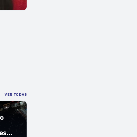
VER TODAS
do
es