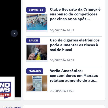
Clube Recanto da Criança é
ESPORTES
suspenso de competições
por cinco anos após
confusão em jogo
06/08/2026 14:41
›
Uso de cigarros eletrônicos
SAÚDE
pode aumentar os riscos à
saúde bucal
06/08/2026 14:37
Verão Amazônico:
MANAUS
consumidores em Manaus
relatam aumento de até
30% na conta de luz
06/08/2026 14:28
VER TODAS