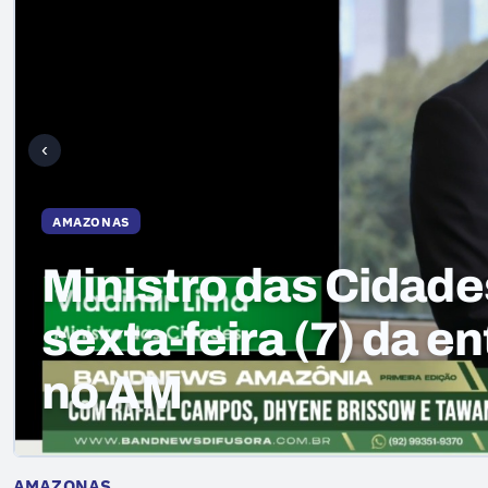
‹
ESPORTES
Clube Recanto da C
competições por ci
confusão em jogo
AMAZONAS