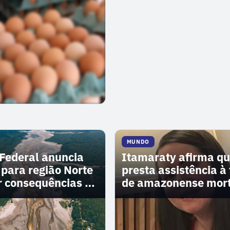
MUNDO
Federal anuncia
Itamaraty afirma q
 para região Norte
presta assistência à
r consequências do
de amazonense mor
Espanha