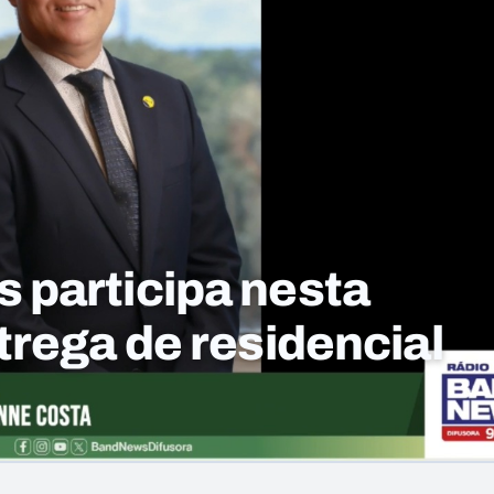
riança é suspenso de
nco anos após