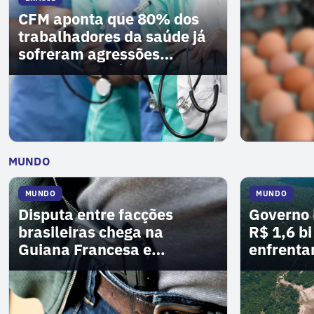
CFM aponta que 80% dos
trabalhadores da saúde já
sofreram agressões
durante exercício da função
VER MAIS
→
MUNDO
MUNDO
MUNDO
Disputa entre facções
Governo 
brasileiras chega na
R$ 1,6 bi
Guiana Francesa e
enfrenta
preocupa autoridades
El Niño