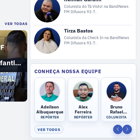
Colunista do Tá Visto! na BandNews
FM Difusora 93.7.
VER TODAS
Tirza Bastos
Colunista da Check In na BandNews
FM Difusora 93.7.
PF
fantil
CONHEÇA NOSSA EQUIPE
Adeilson
Alex
Bruno
Albuquerque
Ferreira
Rafael
Rodrigues
REPÓRTER
REPÓRTER
COLUNISTA
VER TODOS