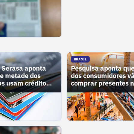
BRASIL
 Serasa aponta
Pesquisa aponta qu
e metade dos
dos consumidores v
ros usam crédito
comprar presentes n
ter padrão de vida
dos pais