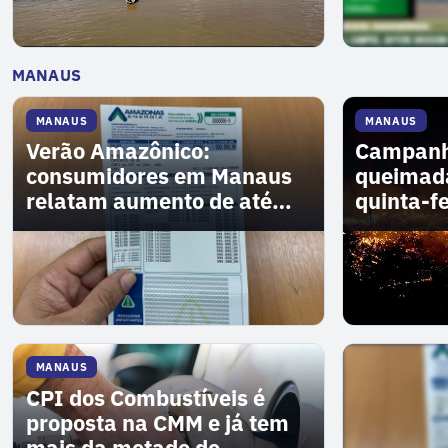
VER MAIS
→
MANAUS
MANAUS
MANAUS
Verão Amazônico:
Campanh
consumidores em Manaus
queimada
relatam aumento de até
quinta-f
30% na conta de luz
MANAUS
CPI dos Combustíveis é
proposta na CMM e já tem
mais da metade de