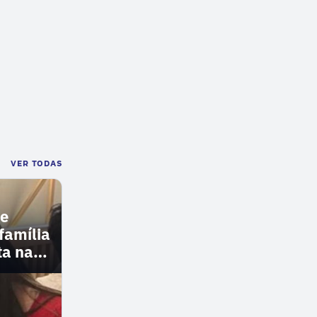
VER TODAS
ue
 família
ta na