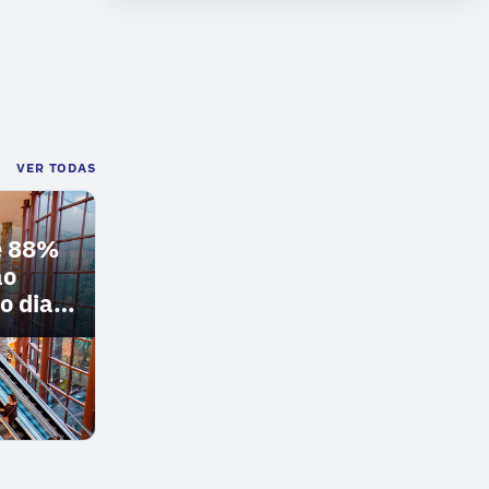
VER TODAS
e 88%
ão
o dia