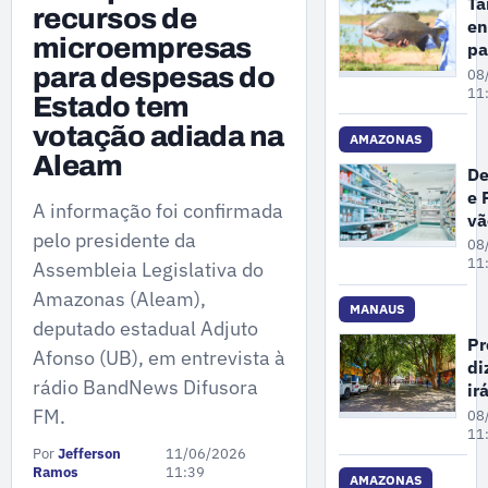
Ta
recursos de
en
microempresas
pa
de
para despesas do
08
es
11
Estado tem
am
votação adiada na
de
AMAZONAS
Aleam
ex
De
do
e 
Mi
A informação foi confirmada
vã
do
pelo presidente da
fi
08
Am
ex
11
Assembleia Legislativa do
de
Amazonas (Aleam),
de
MANAUS
deputado estadual Adjuto
cl
Pr
Afonso (UB), em entrevista à
e
di
fa
rádio BandNews Difusora
ir
e
ma
FM.
08
dr
ár
11
Por
Jefferson
11/06/2026
em
Ramos
11:39
pr
AMAZONAS