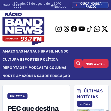
Sábado, 08 de agosto de
30°C -
OUÇA NOSSA
Manaus
2026
Nublado
RÁDIO
AMAZONAS
MANAUS
BRASIL
MUNDO
CULTURA
ESPORTES
POLÍTICA
MAIS LIDAS →
REPORTAGEM
PODCASTS
COLUNAS
NORTE
AMAZÔNIA
SAÚDE
EDUCAÇÃO
ÚLTIMAS
NOTÍCIAS
POLÍTICA
BRASIL
PEC que destina