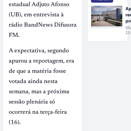
estadual Adjuto Afonso
Wi
Ap
di
re
(UB), em entrevista à
Se
pr
rádio BandNews Difusora
da
04
fa
13
FM.
pa
c
A expectativa, segundo
nã
co
apurou a reportagem, era
at
da
de que a matéria fosse
votada ainda nesta
semana, mas a próxima
sessão plenária só
ocorrerá na terça-feira
(16).