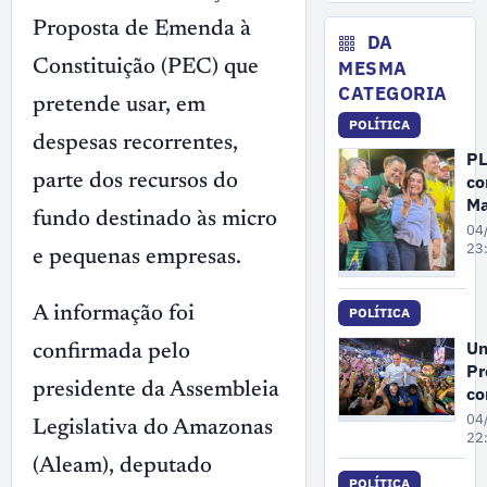
No
de
Proposta de Emenda à
ex
DA
il
MESMA
Constituição (PEC) que
ma
CATEGORIA
pretende usar, em
no
POLÍTICA
A
despesas recorrentes,
PL
co
parte dos recursos do
Ma
fundo destinado às micro
Ca
04
c
23
e pequenas empresas.
Co
An
A informação foi
POLÍTICA
c
vi
Un
confirmada pelo
Al
Pr
Ne
presidente da Assembleia
co
co
Ro
04
Legislativa do Amazonas
ao
Ci
22
Se
Se
(Aleam), deputado
re
POLÍTICA