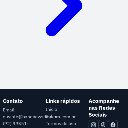
Contato
Links rápidos
Acompanhe
nas Redes
Início
Email:
Sociais
Sobre
ouvinte@bandnewsdifusora.com.br
Termos de uso
(92) 99351-