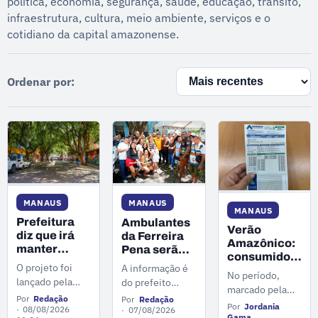
política, economia, segurança, saúde, educação, trânsito,
infraestrutura, cultura, meio ambiente, serviços e o
cotidiano da capital amazonense.
Ordenar por:
MANAUS
MANAUS
MANAUS
Prefeitura
Ambulantes
Verão
diz que irá
da Ferreira
Amazônico:
manter
Pena serão
consumidores
árvores em
realocados
O projeto foi
A informação é
em Manaus
No período,
novo projeto
por projeto
lançado pela
do prefeito
relatam
marcado pela
de Rua
de Rua
Prefeitura de
Renato Junior
aumento de
Por
Redação
Por
Redação
Gastronômica
Gastronômica
redução das
Por
Jordania
Manaus nesta
08/08/2026
durante a
07/08/2026
até 30% na
no Centro
Gama