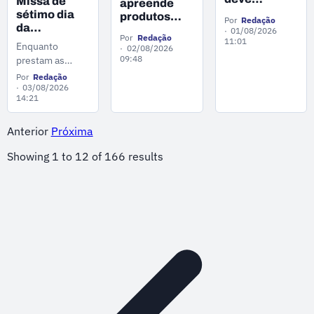
Missa de
apreende
digitais de
interromper
sétimo dia
produtos
Por
Redação
hospedagem.
abastecimento
da
irregulares
01/08/2026
Por
Redação
de água em
amazonense
11:01
em quatro
Enquanto
02/08/2026
bairros de
morta pelo
supermercados
09:48
prestam as
Manaus por
companheiro
de Manaus
últimas
Por
Redação
até 48 horas
na Espanha
homenagens, os
03/08/2026
é nesta
14:21
familiares
segunda-
seguem
feira (3)
tentando trazer
Anterior
Próxima
o corpo de
Showing
1
to
12
of
166
results
Camila para o
Brasil.