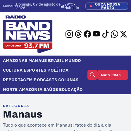
Domingo, 09 de agosto de
29°C -
OUÇA NOSSA
Manaus
2026
Nublado
RÁDIO
AMAZONAS
MANAUS
BRASIL
MUNDO
CULTURA
ESPORTES
POLÍTICA
MAIS LIDAS →
REPORTAGEM
PODCASTS
COLUNAS
NORTE
AMAZÔNIA
SAÚDE
EDUCAÇÃO
CATEGORIA
Manaus
Tudo o que acontece em Manaus: fatos do dia a dia,