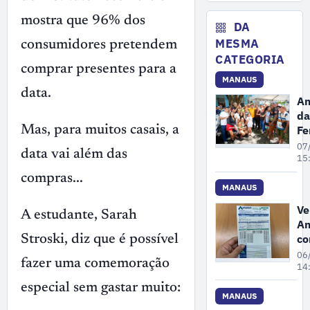
fe
mostra que 96% dos
da
DA
en
MESMA
consumidores pretendem
de
CATEGORIA
re
comprar presentes para a
MANAUS
no
data.
Am
da
Fe
Mas, para muitos casais, a
P
07
data vai além das
se
15
re
compras...
po
MANAUS
pr
Ve
A estudante, Sarah
de
Am
Ga
co
Stroski, diz que é possível
e
06
fazer uma comemoração
M
14
re
especial sem gastar muito:
au
MANAUS