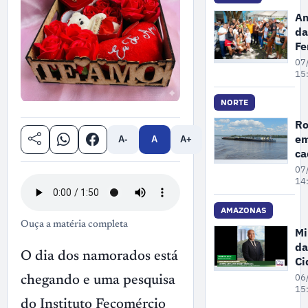
ex
Am
il
da
ma
Fe
no
P
07
A
se
15
re
po
NORTE
pr
Ro
de
em
A-
A
A+
Ga
c
3
07
pr
14
se
de
AMAZONAS
Ouça a matéria completa
Mi
da
O dia dos namorados está
Ci
pa
06
chegando e uma pesquisa
ne
15
se
do Instituto Fecomércio