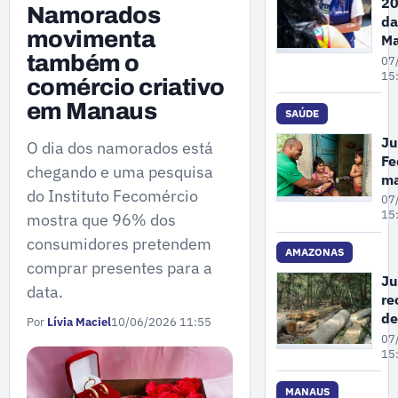
20
Namorados
da
movimenta
Ma
Pe
também o
07
A
15
comércio criativo
re
em Manaus
68
SAÚDE
de
Ju
O dia dos namorados está
de
Fe
vi
chegando e uma pesquisa
m
co
do Instituto Fecomércio
un
07
mu
cr
15
mostra que 96% dos
em
pl
consumidores pretendem
at
AMAZONAS
comprar presentes para a
pr
Ju
data.
à 
re
pa
de
Por
Lívia Maciel
10/06/2026 11:55
in
co
07
em
gr
15
Ol
su
No
de
MANAUS