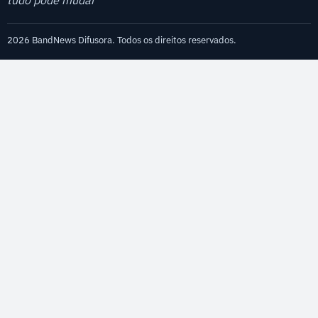
tudo pode mudar
2026 BandNews Difusora. Todos os direitos reservados.