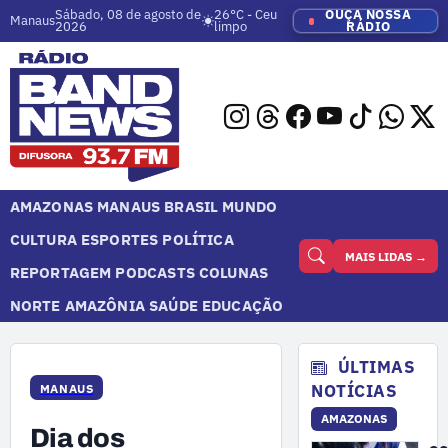
Sábado, 08 de agosto de
26°C - Ceu
OUÇA NOSSA
Manaus
2026
limpo
RÁDIO
AMAZONAS
MANAUS
BRASIL
MUNDO
CULTURA
ESPORTES
POLÍTICA
MAIS LIDAS →
REPORTAGEM
PODCASTS
COLUNAS
NORTE
AMAZÔNIA
SAÚDE
EDUCAÇÃO
ÚLTIMAS
NOTÍCIAS
MANAUS
AMAZONAS
Dia dos