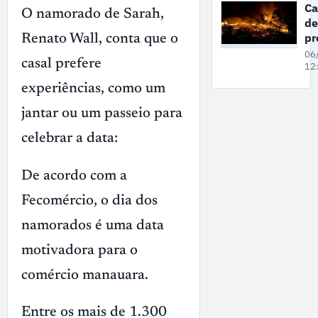
de
C
O namorado de Sarah,
3
de
co
pr
Renato Wall, conta que o
lu
a
06
casal prefere
qu
12
é 
experiências, como um
ne
qu
jantar ou um passeio para
fe
celebrar a data:
e
M
De acordo com a
Fecomércio, o dia dos
namorados é uma data
motivadora para o
comércio manauara.
Entre os mais de 1.300