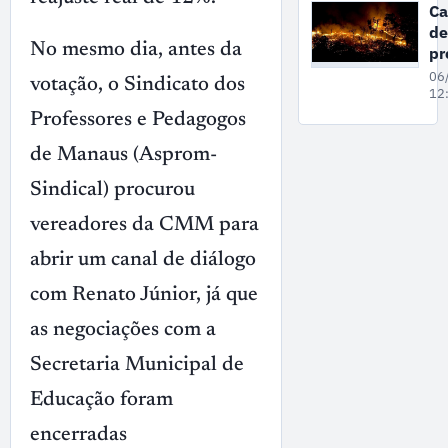
de
C
3
de
co
No mesmo dia, antes da
pr
lu
a
06
votação, o Sindicato dos
qu
12
é 
Professores e Pedagogos
ne
de Manaus (Asprom-
qu
fe
Sindical) procurou
e
M
vereadores da CMM para
abrir um canal de diálogo
com Renato Júnior, já que
as negociações com a
Secretaria Municipal de
Educação foram
encerradas