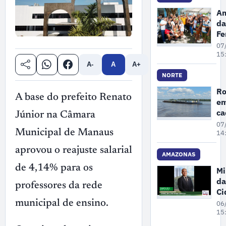
ex
Am
il
da
ma
Fe
no
P
07
A
se
15
re
A-
A
A+
po
NORTE
pr
Ro
de
A base do prefeito Renato
em
Ga
c
Júnior na Câmara
3
07
Municipal de Manaus
pr
14
se
aprovou o reajuste salarial
de
AMAZONAS
de 4,14% para os
Mi
da
professores da rede
Ci
pa
municipal de ensino.
06
ne
15
se