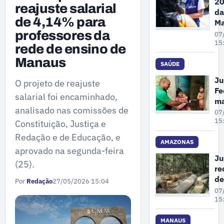
20
reajuste salarial
da
de 4,14% para
Ma
Pe
professores da
07
A
15
rede de ensino de
re
Manaus
68
SAÚDE
de
Ju
O projeto de reajuste
de
Fe
vi
salarial foi encaminhado,
m
co
analisado nas comissões de
un
07
mu
cr
15
Constituição, Justiça e
em
pl
Redação e de Educação, e
at
AMAZONAS
aprovado na segunda-feira
pr
Ju
(25).
à 
re
pa
de
Por
Redação
27/05/2026 15:04
in
co
07
em
gr
15
Ol
su
No
de
MANAUS