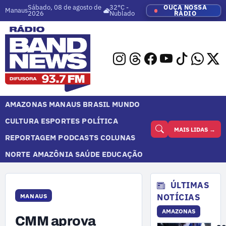
Sábado, 08 de agosto de
32°C -
OUÇA NOSSA
Manaus
2026
Nublado
RÁDIO
AMAZONAS
MANAUS
BRASIL
MUNDO
CULTURA
ESPORTES
POLÍTICA
MAIS LIDAS →
REPORTAGEM
PODCASTS
COLUNAS
NORTE
AMAZÔNIA
SAÚDE
EDUCAÇÃO
ÚLTIMAS
NOTÍCIAS
MANAUS
AMAZONAS
CMM aprova