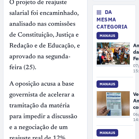
O projeto de reajuste
fe
da
DA
salarial foi encaminhado,
en
MESMA
de
analisado nas comissões
CATEGORIA
re
de Constituição, Justiça e
MANAUS
no
Am
Redação e de Educação, e
da
aprovado na segunda-
Fe
P
07
feira (25).
se
15
re
A oposição acusa a base
po
MANAUS
pr
Ve
governista de acelerar a
de
Am
Ga
tramitação da matéria
co
e
06
para impedir a discussão
M
14
re
e a negociação de um
au
MANAUS
reajuste real de 12%.