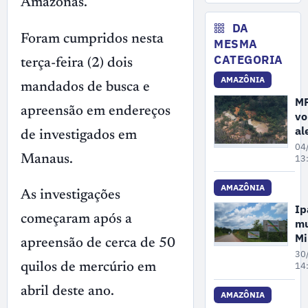
Amazonas.
ma
me
DA
Foram cumpridos nesta
de
MESMA
as
CATEGORIA
terça-feira (2) dois
ne
AMAZÔNIA
mandados de busca e
M
apreensão em endereços
vo
al
de investigados em
so
04
au
Manaus.
13
do
ci
AMAZÔNIA
As investigações
e
I
ga
começaram após a
mu
na
Mi
apreensão de cerca de 50
Am
Ta
30
em
14
quilos de mercúrio em
mi
abril deste ano.
co
AMAZÔNIA