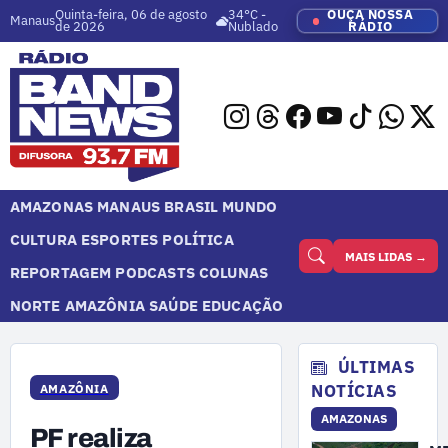
Quinta-feira, 06 de agosto
34°C -
OUÇA NOSSA
Manaus
de 2026
Nublado
RÁDIO
AMAZONAS
MANAUS
BRASIL
MUNDO
CULTURA
ESPORTES
POLÍTICA
MAIS LIDAS →
REPORTAGEM
PODCASTS
COLUNAS
NORTE
AMAZÔNIA
SAÚDE
EDUCAÇÃO
ÚLTIMAS
NOTÍCIAS
AMAZÔNIA
AMAZONAS
PF realiza