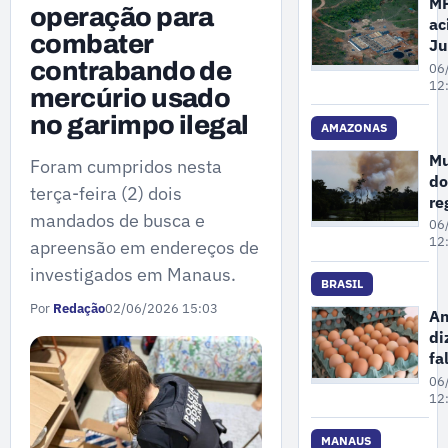
M
operação para
ac
combater
Ju
pa
contrabando de
06
Fa
12
mercúrio usado
re
no garimpo ilegal
ar
AMAZONAS
co
Mu
Foram cumpridos nesta
de
do
in
terça-feira (2) dois
re
ao
mandados de busca e
qu
06
ga
do
12
apreensão em endereços de
“m
investigados em Manaus.
ru
BRASIL
ne
Por
Redação
02/06/2026 15:03
An
qu
di
fe
fa
pl
06
pe
12
fo
en
MANAUS