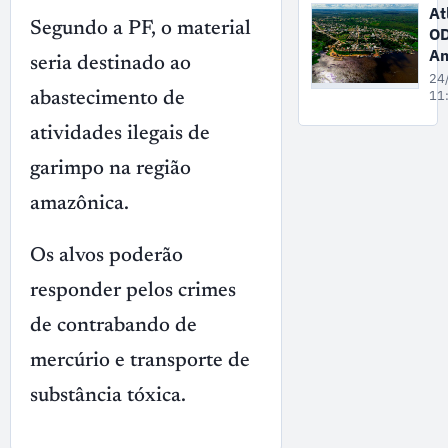
na
At
Wa
Segundo a PF, o material
O
At
Am
seria destinado ao
Mé
24
A
11
abastecimento de
t
atividades ilegais de
ec
ba
garimpo na região
no
ex
amazônica.
e
po
Os alvos poderão
no
tu
responder pelos crimes
re
de contrabando de
mercúrio e transporte de
substância tóxica.