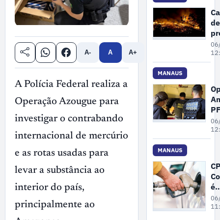
em
C
ve
de
no
pr
a
06
qu
12
A-
A
A+
é 
ne
MANAUS
qu
A Polícia Federal realiza a
Op
fe
Am
Operação Azougue para
e
P
M
investigar o contrabando
pr
06
su
12
internacional de mercúrio
de
ex
MANAUS
e as rotas usadas para
se
CP
levar a substância ao
in
Co
na
é
interior do país,
in
pr
06
principalmente ao
na
11
já