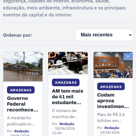
segurança, cidades do interior, economia, saúde,
educação, meio ambiente, infraestrutura e os principais
eventos da capital e do interior.
Ordenar por:
AMAZONAS
AMAZONAS
AMAZONAS
AM tem mais
Codam
de 41 mil
Governo
aprova
estudantes
Federal
investimentos
da rede
reconhece
O número de
de mais de
pública
Mais de R$ 2,6
emergência
inscritos de
A medida foi
R$ 2,6 bi e
inscritos no
bilhões em
no Careiro
estudantes
geração de
publicada no
Por
Redação
Enem 2026
investimentos e
por causa de
Por
Redação
finalistas do
18/06/2026
4,8 mil
Diário Oficial da
Por
Redação
a geração de
18/06/2026
inundações
15:44
Ensino Médio da
empregos
19/06/2026