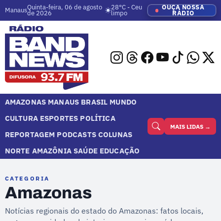
Quinta-feira, 06 de agosto
28°C - Ceu
OUÇA NOSSA
Manaus
de 2026
limpo
RÁDIO
AMAZONAS
MANAUS
BRASIL
MUNDO
CULTURA
ESPORTES
POLÍTICA
MAIS LIDAS →
REPORTAGEM
PODCASTS
COLUNAS
NORTE
AMAZÔNIA
SAÚDE
EDUCAÇÃO
CATEGORIA
Amazonas
Notícias regionais do estado do Amazonas: fatos locais,