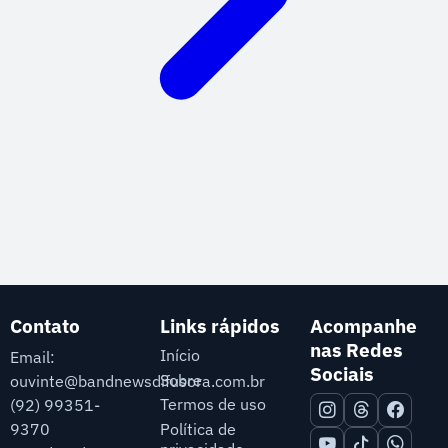
Contato
Links rápidos
Acompanhe
nas Redes
Início
Email:
Sociais
Sobre
ouvinte@bandnewsdifusora.com.br
Termos de uso
(92) 99351-
9370
Política de