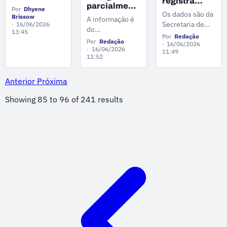
registra
estados mira
parcialmente
Por
Dhyene
2,87% de
facção
Os dados são da
restrito em
Brissow
A informação é
crescimento
venezuelana
Secretaria de
16/06/2026
trecho perto
do
nos três
que atua no
13:45
Estado de
de Humaitá
Por
Redação
primeiros
Departamento
tráfico de
Por
Redação
Desenvolvimento
16/06/2026
meses de
Nacional de
16/06/2026
drogas
11:49
Econômico,
11:52
2026
Infraestrutura
Ciência,
de Transportes
Tecnologia e
(DNIT).
Anterior
Próxima
Inovação, a
Sedecti.
Showing
85
to
96
of
241
results