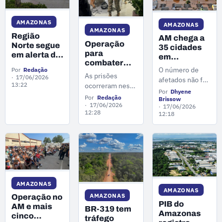
União.
AMAZONAS
AMAZONAS
AMAZONAS
Região
AM chega a
Operação
Norte segue
35 cidades
para
em alerta de
em
combater
chuvas
emergência
O número de
Por
Redação
facção
intensas até
As prisões
por causa da
17/06/2026
afetados não foi
venezuelana
esta quinta-
13:22
cheia e
ocorreram nesta
divulgado nos
termina com
Por
Dhyene
feira (18)
outros
terça-feira (16),
Por
Redação
decretos.
Brissow
cinco presos
fenômenos
em Manaus,
17/06/2026
17/06/2026
no AM
12:28
naturais
12:18
onde três
mandados foram
cumpridos, e em
Tabatinga, no
interior do
estado.
AMAZONAS
AMAZONAS
AMAZONAS
Operação no
PIB do
AM e mais
BR-319 tem
Amazonas
cinco
tráfego