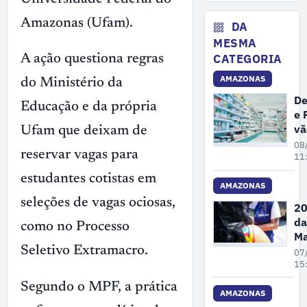
No
de
Amazonas (Ufam).
ex
DA
il
MESMA
ma
CATEGORIA
A ação questiona regras
no
AMAZONAS
A
do Ministério da
De
Educação e da própria
e 
vã
Ufam que deixam de
fi
08
reservar vagas para
ex
11
de
estudantes cotistas em
de
AMAZONAS
cl
seleções de vagas ociosas,
20
e
da
como no Processo
fa
Ma
e
Pe
Seletivo Extramacro.
07
dr
A
15
re
Segundo o MPF, a prática
68
AMAZONAS