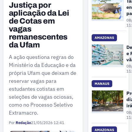
Ta
Justiça por
en
aplicação da Lei
pa
de
de Cotas em
08
es
11
vagas
am
remanescentes
de
AMAZONAS
da Ufam
ex
De
do
e 
Mi
A ação questiona regras do
vã
do
Ministério da Educação e da
fi
08
Am
ex
11
própria Ufam que deixam de
de
reservar vagas para
de
MANAUS
estudantes cotistas em
cl
Pr
seleções de vagas ociosas,
e
di
fa
como no Processo Seletivo
ir
e
ma
Extramacro.
08
dr
ár
11
Por
Redação
21/05/2026 12:41
em
pr
AMAZONAS