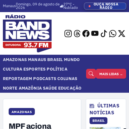
Domingo, 09 de agosto de
27°C -
OUÇA NOSSA
Manaus
2026
Nublado
RÁDIO
AMAZONAS
MANAUS
BRASIL
MUNDO
CULTURA
ESPORTES
POLÍTICA
MAIS LIDAS →
REPORTAGEM
PODCASTS
COLUNAS
NORTE
AMAZÔNIA
SAÚDE
EDUCAÇÃO
ÚLTIMAS
NOTÍCIAS
AMAZONAS
BRASIL
MPF aciona