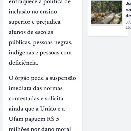
de
enfraquece a política de
Ju
de
re
inclusão no ensino
vi
de
co
co
superior e prejudica
07
mu
gr
15
em
alunos de escolas
su
de
públicas, pessoas negras,
ex
il
indígenas e pessoas com
ma
deficiência.
no
A
O órgão pede a suspensão
imediata das normas
contestadas e solicita
ainda que a União e a
Ufam paguem R$ 5
milhões por dano moral