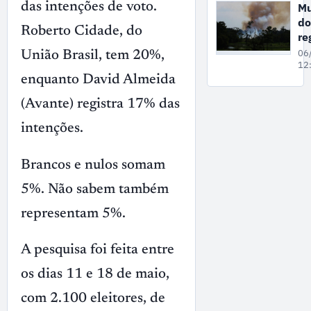
co
das intenções de voto.
Mu
de
do
in
Roberto Cidade, do
re
ao
qu
06
União Brasil, tem 20%,
ga
do
12
enquanto David Almeida
“m
ru
(Avante) registra 17% das
ne
qu
intenções.
fe
Brancos e nulos somam
5%. Não sabem também
representam 5%.
A pesquisa foi feita entre
os dias 11 e 18 de maio,
com 2.100 eleitores, de