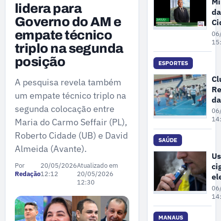
Mi
lidera para
da
Governo do AM e
Ci
pa
empate técnico
06
ne
15
triplo na segunda
se
posição
fe
ESPORTES
da
Cl
A pesquisa revela também
en
Re
de
um empate técnico triplo na
da
re
segunda colocação entre
Cr
06
no
su
14
Maria do Carmo Seffair (PL),
de
Roberto Cidade (UB) e David
co
SAÚDE
Almeida (Avante).
po
Us
an
ci
Por
20/05/2026
Atualizado em
ap
Redação
12:12
20/05/2026
el
co
12:30
po
06
em
au
14
os
à 
MANAUS