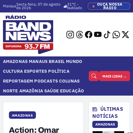
Sexta-feira, 07 de agosto
31°C -
OUÇA NOSSA
Manaus
de 2026
Nublado
RÁDIO
AMAZONAS
MANAUS
BRASIL
MUNDO
CULTURA
ESPORTES
POLÍTICA
MAIS LIDAS →
REPORTAGEM
PODCASTS
COLUNAS
NORTE
AMAZÔNIA
SAÚDE
EDUCAÇÃO
ÚLTIMAS
NOTÍCIAS
AMAZONAS
AMAZONAS
Action: Omar