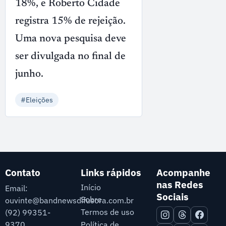
18%, e Roberto Cidade
registra 15% de rejeição.
Uma nova pesquisa deve
ser divulgada no final de
junho.
#Eleições
Contato
Links rápidos
Acompanhe
nas Redes
Início
Email:
Sociais
Sobre
ouvinte@bandnewsdifusora.com.br
Termos de uso
(92) 99351-
9370
Política de