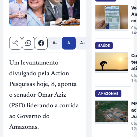
bu
Ve
Am
co
e
06
M
14
re
A-
A
A+
au
SAÚDE
de
Co
3
te
Um levantamento
co
at
lu
divulgado pela Action
fí
06
ar
14
Pesquisas hoje, 8, aponta
ex
cu
AMAZONAS
o senador Omar Aziz
es
M
(PSD) liderando a corrida
ac
Ju
ao Governo do
pa
06
Amazonas.
Fa
12
re