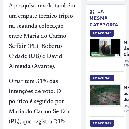
ar
A pesquisa revela também
co
DA
um empate técnico triplo
de
MESMA
in
CATEGORIA
na segunda colocação
ao
AMAZONAS
ga
entre Maria do Carmo
Mi
Seffair (PL), Roberto
da
Ci
Cidade (UB) e David
pa
06
ne
15
Almeida (Avante).
se
fe
AMAZONAS
Omar tem 31% das
da
M
en
intenções de voto. O
ac
de
Ju
político é seguido por
re
pa
06
no
Fa
12
Maria do Carmo Seffair
re
(PL), que registra 21%
ar
AMAZONAS