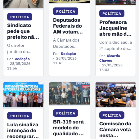
Operações
suspenso após
Especiais da
decisão do
POLÍTICA
Polícia Militar
POLÍTICA
POLÍTICA
Tribunal
em Batalhão de
Deputados
Professora
Superior
Operações
Sindicato
Federais do
Jacqueline
Eleitoral (TSE).
pede que
Policiais
AM votam
abre mão de
prefeito não
100% a favor
Especiais,
vaga na
A Câmara dos
Com a decisão, a
sancione
do projeto
conhecido como
O diretor
Aleam e
Deputados
2ª suplente do
aumento
que acaba
Bope.
jurídico do
permanece
aprovou a
Por
Redação
União Brasil,
salarial de
com escala
Por
Ricardo
na CMM
sindicato,
Proposta de
28/05/2026
Por
Redação
Brenna Dianná,
Chaves
professores
6X1
11:41
Lambert Melo,
28/05/2026
Emenda à
27/05/2026
aprovado na
deve ser
11:56
16:03
afirmou que já
Constituição
CMM
diplomada e
foi encaminhado
que acaba com a
empossada
um ofício ao
escala de
deputada
prefeito
trabalho 6x1.
estadual no
solicitando a
próximo dia 2 de
volta aos
junho.
diálogos.
POLÍTICA
POLÍTICA
POLÍTICA
BR-319 será
Comissão da
Lula sinaliza
modelo de
Câmara vota
intenção de
qualidade e
nesta
recomprar