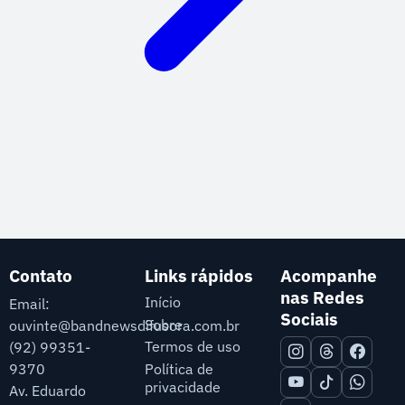
Contato
Links rápidos
Acompanhe
nas Redes
Início
Email:
Sociais
Sobre
ouvinte@bandnewsdifusora.com.br
Termos de uso
(92) 99351-
9370
Política de
privacidade
Av. Eduardo