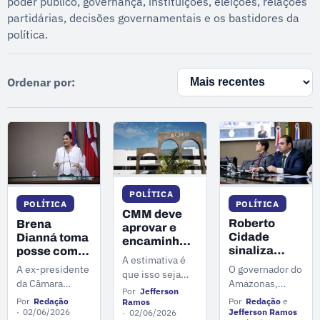
poder público, governança, instituições, eleições, relações
partidárias, decisões governamentais e os bastidores da
política.
Ordenar por:
POLÍTICA
POLÍTICA
POLÍTICA
CMM deve
Roberto
Brena
aprovar e
Cidade
Dianná toma
encaminhar
sinaliza
posse como
LDO à
A estimativa é
aumento do
deputada
Prefeitura de
O governador do
A ex-presidente
que isso seja
Auxílio
estadual
Manaus em
Amazonas,
da Câmara
feito em dez
Estadual,
nesta terça-
Por
Jefferson
dez dias
Roberto Cidade,
Municipal de
Por
Redação
e
Por
Redação
dias. A previsão
Ramos
mas impõe
feira (2)
considera elevar
Parintins, Brena
Jefferson Ramos
02/06/2026
02/06/2026
é do presidente
condição