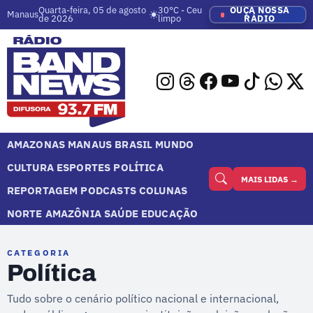
Quarta-feira, 05 de agosto
30°C - Ceu
OUÇA NOSSA
Manaus
de 2026
limpo
RÁDIO
AMAZONAS
MANAUS
BRASIL
MUNDO
CULTURA
ESPORTES
POLÍTICA
MAIS LIDAS →
REPORTAGEM
PODCASTS
COLUNAS
NORTE
AMAZÔNIA
SAÚDE
EDUCAÇÃO
CATEGORIA
Política
Tudo sobre o cenário político nacional e internacional,