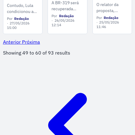
preservação
segunda-
A BR-319 será
refinaria da
O relator da
Contudo, Lula
ambiental
feira (25)
recuperada
Amazônia,
proposta,
condicionou a
para o
parecer
privatizada
como um
Por
Redação
deputado Leo
reestatização do
mundo, diz
Por
Redação
Por
Redação
sobre fim da
no governo
modelo de
26/05/2026
Prates
25/05/2026
empreendimento
Lula em
27/05/2026
12:14
escala 6X1
Bolsonaro
qualidade e
11:46
15:00
(Republicanos-
Manaus
à oferta de um
preservação
BA), afirma que
"preço justo"
ambiental para o
a mudança pode
pela atual
Anterior
Próxima
mundo inteiro.
começar a
operadora.
Showing
49
to
60
of
93
results
vigorar ainda
este ano.