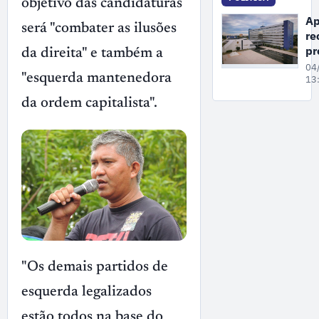
objetivo das candidaturas
Wi
Ap
di
será "combater as ilusões
re
Se
pr
da direita" e também a
da
04
"esquerda mantenedora
fa
13
pa
da ordem capitalista".
c
nã
co
at
da
"Os demais partidos de
esquerda legalizados
estão todos na base do