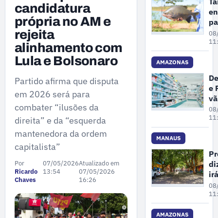
Ta
candidatura
en
própria no AM e
pa
de
rejeita
08
es
11
alinhamento com
am
Lula e Bolsonaro
de
AMAZONAS
ex
De
Partido afirma que disputa
do
e 
Mi
em 2026 será para
vã
do
combater “ilusões da
fi
08
Am
ex
11
direita” e da “esquerda
de
mantenedora da ordem
de
MANAUS
capitalista”
cl
Pr
e
di
Por
07/05/2026
Atualizado em
fa
Ricardo
13:54
07/05/2026
ir
e
Chaves
16:26
ma
08
dr
ár
11
em
pr
AMAZONAS