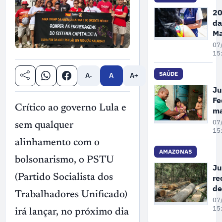
de
20
Ga
da
no
Ma
Pe
07
A
15
re
68
SAÚDE
A-
A
A+
de
Ju
de
Fe
vi
Crítico ao governo Lula e
m
co
un
07
sem qualquer
mu
cr
15
em
pl
alinhamento com o
at
AMAZONAS
bolsonarismo, o PSTU
pr
Ju
à 
re
(Partido Socialista dos
pa
de
in
Trabalhadores Unificado)
co
07
em
gr
15
irá lançar, no próximo dia
Ol
su