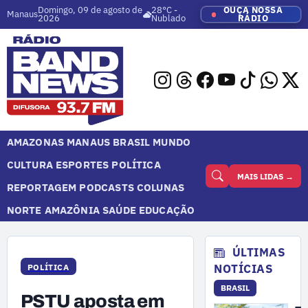
Domingo, 09 de agosto de
28°C -
OUÇA NOSSA
Manaus
2026
Nublado
RÁDIO
AMAZONAS
MANAUS
BRASIL
MUNDO
CULTURA
ESPORTES
POLÍTICA
MAIS LIDAS →
REPORTAGEM
PODCASTS
COLUNAS
NORTE
AMAZÔNIA
SAÚDE
EDUCAÇÃO
ÚLTIMAS
NOTÍCIAS
POLÍTICA
BRASIL
PSTU aposta em