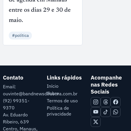
de agenda em Manaus
entre os dias 29 e 30 de
maio.
#política
Contato
Links rápidos
Acompanhe
nas Redes
Início
Email:
Sociais
Sobre
ouvinte@bandnewsdifusora.com.br
Termos de uso
(92) 99351-
9370
Política de
privacidade
Av. Eduardo
Ribeiro, 639
Centro, Manaus,