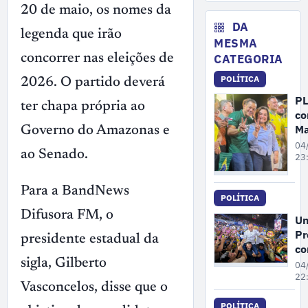
No
de
20 de maio, os nomes da
ex
DA
legenda que irão
il
MESMA
ma
CATEGORIA
concorrer nas eleições de
no
POLÍTICA
A
2026. O partido deverá
PL
ter chapa própria ao
co
Ma
Governo do Amazonas e
Ca
04
ao Senado.
c
23
Co
An
Para a BandNews
POLÍTICA
c
Difusora FM, o
vi
Un
Al
Pr
presidente estadual da
Ne
co
co
Ro
sigla, Gilberto
04
ao
Ci
22
Vasconcelos, disse que o
Se
Se
re
POLÍTICA